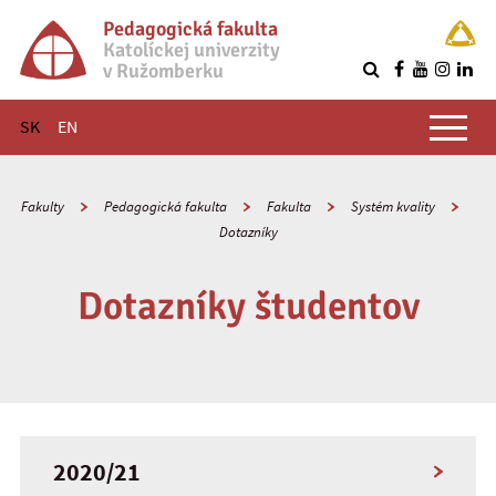
Pedagogická fakulta
Katolíckej univerzity
v Ružomberku
R
Hlavné menu
SK
EN
Fakulty
Pedagogická fakulta
Fakulta
Systém kvality
Dotazníky
Dotazníky študentov
2020/21