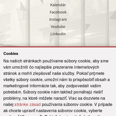
Kalendár
Facebook
Instagram
Youtube
Linkedin
Cookies
Sledujte nás cez náš pravidelný newsletter
Na našich stránkach používame súbory cookie, aby sme
vám umožnili čo najlepšie prezeranie internetových
stránok a mohli zlepšovať naše služby. Pokiaľ prijmete
všetky súbory cookie, umožní nám to prispôsobiť obsah a
marketingové informácie tak, aby zodpovedali vašim
Odoslať
potrebám. Súbory cookie nám taktiež pomáhajú riešiť
problémy, na ktoré môžete naraziť. Viac sa dozviete na
našej
stránke zásad
používania súborov cookie. V prípade
© 2021-2026 ku.sk. Všetky práva vyhradené.
|
Ochrana osobných údajov
|
ak chcete upraviť nastavenia súborov cookie, vyberte
Vyhlásenie o prístupnosti
|
Admin