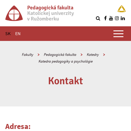
Pedagogická fakulta
Katolíckej univerzity
v Ružomberku
R
Hlavné menu
SK
EN
Fakulty
Pedagogická fakulta
Katedry
Katedra pedagogiky a psychológie
Kontakt
Adresa: