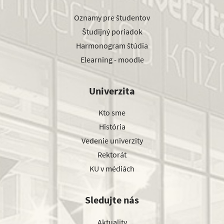
Oznamy pre študentov
Študijný poriadok
Harmonogram štúdia
Elearning - moodle
Univerzita
Kto sme
História
Vedenie univerzity
Rektorát
KU v médiách
Sledujte nás
Aktuality