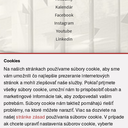
Kalendár
Facebook
Instagram
Youtube
Linkedin
Cookies
Sledujte nás cez náš pravidelný newsletter
Na našich stránkach používame súbory cookie, aby sme
vám umožnili čo najlepšie prezeranie internetových
stránok a mohli zlepšovať naše služby. Pokiaľ prijmete
všetky súbory cookie, umožní nám to prispôsobiť obsah a
marketingové informácie tak, aby zodpovedali vašim
Odoslať
potrebám. Súbory cookie nám taktiež pomáhajú riešiť
problémy, na ktoré môžete naraziť. Viac sa dozviete na
našej
stránke zásad
používania súborov cookie. V prípade
© 2021-2026 ku.sk. Všetky práva vyhradené.
|
Ochrana osobných údajov
|
ak chcete upraviť nastavenia súborov cookie, vyberte
Vyhlásenie o prístupnosti
|
Admin