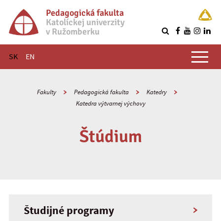
Pedagogická fakulta
Katolíckej univerzity
v Ružomberku
R
Hlavné menu
SK
EN
Fakulty
Pedagogická fakulta
Katedry
Katedra výtvarnej výchovy
Štúdium
Študijné programy