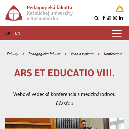
Pedagogická fakulta
Katolíckej univerzity
v Ružomberku
R
Hlavné menu
SK
EN
Fakulty
Pedagogická fakulta
Veda a výskum
Konferencie
ARS ET EDUCATIO VIII.
Webová vedecká konferencia s medzinárodnou
účasťou