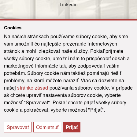
Linkedin
Cookies
Sledujte nás cez náš pravidelný newsletter
Na našich stránkach používame súbory cookie, aby sme
vám umožnili čo najlepšie prezeranie internetových
stránok a mohli zlepšovať naše služby. Pokiaľ prijmete
všetky súbory cookie, umožní nám to prispôsobiť obsah a
marketingové informácie tak, aby zodpovedali vašim
Odoslať
potrebám. Súbory cookie nám taktiež pomáhajú riešiť
problémy, na ktoré môžete naraziť. Viac sa dozviete na
našej
stránke zásad
používania súborov cookie. V prípade
© 2021-2026 ku.sk. Všetky práva vyhradené.
|
Ochrana osobných údajov
|
ak chcete upraviť nastavenia súborov cookie, vyberte
Vyhlásenie o prístupnosti
|
Admin
možnosť "Spravovať". Pokiaľ chcete prijať všetky súbory
This site is protected by reCAPTCHA and the Google
Privacy Policy
and
Terms of
cookie a pokračovať, vyberte možnosť "Prijať".
Service
apply.
Tvorba stránky WebCreators.sk
|
Webhosting
-
HostCreators
Spravovať
Odmietnuť
Prijať