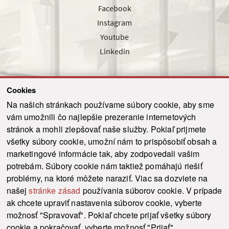
Facebook
Instagram
Youtube
Linkedin
Cookies
Sledujte nás cez náš pravidelný newsletter
Na našich stránkach používame súbory cookie, aby sme
vám umožnili čo najlepšie prezeranie internetových
stránok a mohli zlepšovať naše služby. Pokiaľ prijmete
všetky súbory cookie, umožní nám to prispôsobiť obsah a
marketingové informácie tak, aby zodpovedali vašim
Odoslať
potrebám. Súbory cookie nám taktiež pomáhajú riešiť
problémy, na ktoré môžete naraziť. Viac sa dozviete na
našej
stránke zásad
používania súborov cookie. V prípade
© 2021-2026 ku.sk. Všetky práva vyhradené.
|
Ochrana osobných údajov
|
ak chcete upraviť nastavenia súborov cookie, vyberte
Vyhlásenie o prístupnosti
|
Admin
možnosť "Spravovať". Pokiaľ chcete prijať všetky súbory
This site is protected by reCAPTCHA and the Google
Privacy Policy
and
Terms of
cookie a pokračovať, vyberte možnosť "Prijať".
Service
apply.