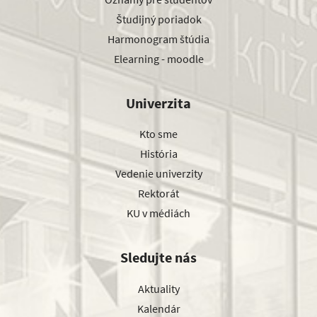
Študijný poriadok
Harmonogram štúdia
Elearning - moodle
Univerzita
Kto sme
História
Vedenie univerzity
Rektorát
KU v médiách
Sledujte nás
Aktuality
Kalendár