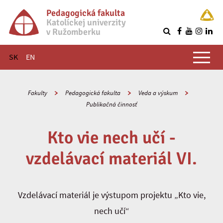
Pedagogická fakulta
Katolíckej univerzity
v Ružomberku
R
Hlavné menu
SK
EN
Fakulty
Pedagogická fakulta
Veda a výskum
Publikačná činnosť
Kto vie nech učí -
vzdelávací materiál VI.
Vzdelávací materiál je výstupom projektu „Kto vie,
nech učí“