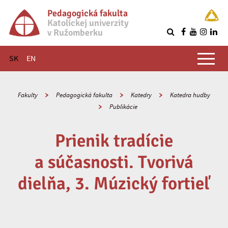
Pedagogická fakulta
Katolíckej univerzity
v Ružomberku
R
Hlavné menu
SK
EN
Fakulty
Pedagogická fakulta
Katedry
Katedra hudby
Publikácie
Prienik tradície
a súčasnosti. Tvorivá
dielňa, 3. Múzický fortieľ