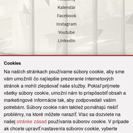
Kalendár
Facebook
Instagram
Youtube
Linkedin
Cookies
Sledujte nás cez náš pravidelný newsletter
Na našich stránkach používame súbory cookie, aby sme
vám umožnili čo najlepšie prezeranie internetových
stránok a mohli zlepšovať naše služby. Pokiaľ prijmete
všetky súbory cookie, umožní nám to prispôsobiť obsah a
marketingové informácie tak, aby zodpovedali vašim
Odoslať
potrebám. Súbory cookie nám taktiež pomáhajú riešiť
problémy, na ktoré môžete naraziť. Viac sa dozviete na
našej
stránke zásad
používania súborov cookie. V prípade
© 2021-2026 ku.sk. Všetky práva vyhradené.
|
Ochrana osobných údajov
|
ak chcete upraviť nastavenia súborov cookie, vyberte
Vyhlásenie o prístupnosti
|
Admin