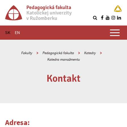
Pedagogická fakulta
Katolíckej univerzity
v Ružomberku
R
Hlavné menu
SK
EN
Fakulty
Pedagogická fakulta
Katedry
Katedra manažmentu
Kontakt
Adresa: