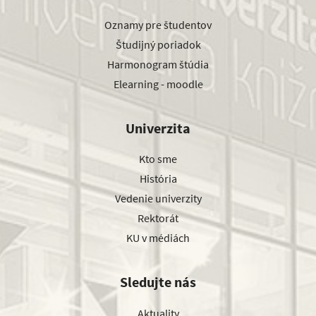
Oznamy pre študentov
Študijný poriadok
Harmonogram štúdia
Elearning - moodle
Univerzita
Kto sme
História
Vedenie univerzity
Rektorát
KU v médiách
Sledujte nás
Aktuality