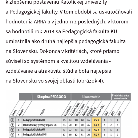
k zlepšeniu postaveniu Katolíckej univerzity
a Pedagogickej fakulty. V tom období sa uskutočňovali
hodnotenia ARRA a v jednom z posledných, v ktorom
sa hodnotili rok 2014 sa Pedagogická fakulta KU
umiestnila ako druhá najlepšia pedagogická fakulta
na Slovensku. Dokonca v kritériách, ktoré priamo
súviseli so systémom a kvalitou vzdelávania -
vzdelávanie a atraktivita štúdia bola najlepšia
na Slovensku vo svojej oblasti (obrázok 4).