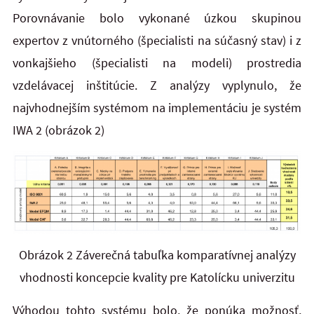
Porovnávanie bolo vykonané úzkou skupinou
expertov z vnútorného (špecialisti na súčasný stav) i z
vonkajšieho (špecialisti na modeli) prostredia
vzdelávacej inštitúcie. Z analýzy vyplynulo, že
najvhodnejším systémom na implementáciu je systém
IWA 2 (obrázok 2)
Obrázok 2 Záverečná tabuľka komparatívnej analýzy
vhodnosti koncepcie kvality pre Katolícku univerzitu
Výhodou tohto systému bolo, že ponúka možnosť,