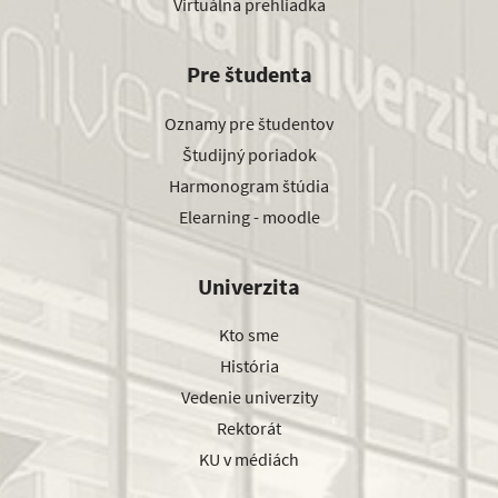
Virtuálna prehliadka
Pre študenta
Oznamy pre študentov
Študijný poriadok
Harmonogram štúdia
Elearning - moodle
Univerzita
Kto sme
História
Vedenie univerzity
Rektorát
KU v médiách