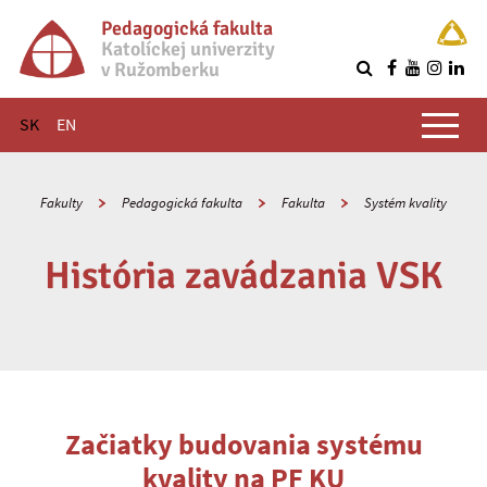
Pedagogická fakulta
Katolíckej univerzity
v Ružomberku
R
Hlavné menu
SK
EN
Fakulty
Pedagogická fakulta
Fakulta
Systém kvality
História zavádzania VSK
Začiatky budovania systému
kvality na PF KU