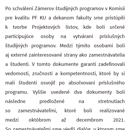
Po schválení Zámerov študijných programov v Komisii
pre kvalitu PF KU a dekanom fakulty sme pristúpili
k tvorbe Projektových listov, kde boli určené
participujúce osoby na vytváraní príslušných
študijných programov. Medzi týmito osobami boli
aj externé zainteresované strany ako zamestnávatelia
a študenti. V tomto dokumente garanti zadefinovali
vedomosti, zručnosti a kompetentnosti, ktoré by si
mali študenti osvojiť po absolvovaní príslušného
programu. Vyššie uvedené dva dokumenty boli
následne predložené na stretnutiach
so zamestnávateľmi, ktoré boli realizované
medzi októbrom až decembrom 2021.
So zamestnávateľmi sme viedli dialóg, v ktorom sme