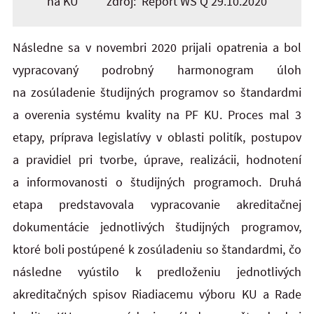
na KU zdroj: Report WS Q 29.10.2020
Následne sa v novembri 2020 prijali opatrenia a bol
vypracovaný podrobný harmonogram úloh
na zosúladenie študijných programov so štandardmi
a overenia systému kvality na PF KU. Proces mal 3
etapy, príprava legislatívy v oblasti politík, postupov
a pravidiel pri tvorbe, úprave, realizácii, hodnotení
a informovanosti o študijných programoch. Druhá
etapa predstavovala vypracovanie akreditačnej
dokumentácie jednotlivých študijných programov,
ktoré boli postúpené k zosúladeniu so štandardmi, čo
následne vyústilo k predloženiu jednotlivých
akreditačných spisov Riadiacemu výboru KU a Rade