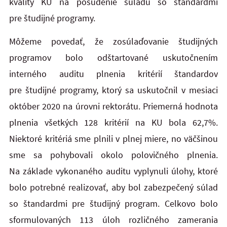
kvality KU na posúdenie súladu so štandardmi
pre študijné programy.
Môžeme povedať, že zosúlaďovanie študijných
programov bolo odštartované uskutočnením
interného auditu plnenia kritérií štandardov
pre študijné programy, ktorý sa uskutočnil v mesiaci
október 2020 na úrovni rektorátu. Priemerná hodnota
plnenia všetkých 128 kritérií na KU bola 62,7%.
Niektoré kritériá sme plnili v plnej miere, no väčšinou
sme sa pohybovali okolo polovičného plnenia.
Na základe vykonaného auditu vyplynuli úlohy, ktoré
bolo potrebné realizovať, aby bol zabezpečený súlad
so štandardmi pre študijný program. Celkovo bolo
sformulovaných 113 úloh rozličného zamerania