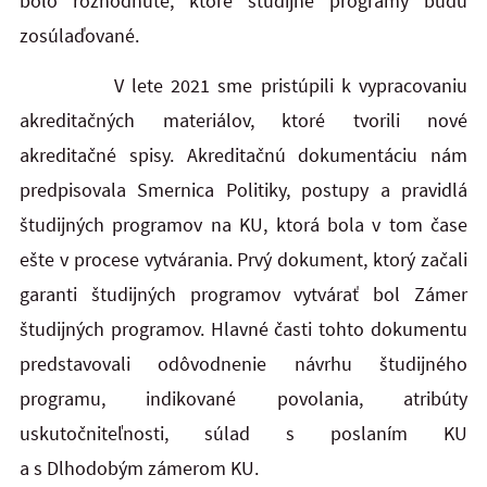
bolo rozhodnuté, ktoré študijné programy budú
zosúlaďované.
V lete 2021 sme pristúpili k vypracovaniu
akreditačných materiálov, ktoré tvorili nové
akreditačné spisy. Akreditačnú dokumentáciu nám
predpisovala Smernica Politiky, postupy a pravidlá
študijných programov na KU, ktorá bola v tom čase
ešte v procese vytvárania. Prvý dokument, ktorý začali
garanti študijných programov vytvárať bol Zámer
študijných programov. Hlavné časti tohto dokumentu
predstavovali odôvodnenie návrhu študijného
programu, indikované povolania, atribúty
uskutočniteľnosti, súlad s poslaním KU
a s Dlhodobým zámerom KU.