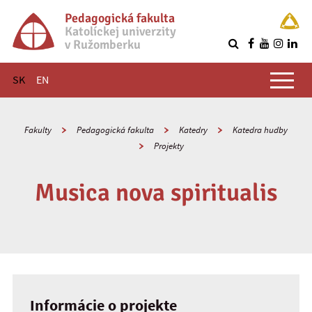
Pedagogická fakulta
Katolíckej univerzity
v Ružomberku
R
Hlavné menu
SK
EN
Fakulty
Pedagogická fakulta
Katedry
Katedra hudby
Projekty
Musica nova spiritualis
Informácie o projekte