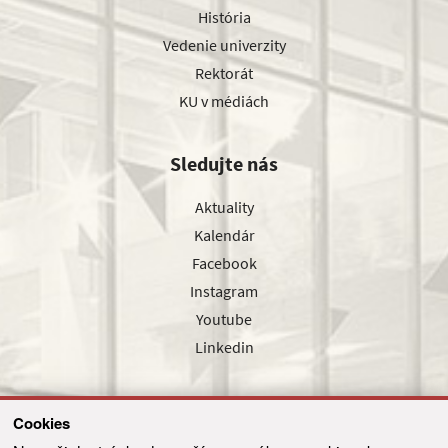
História
Vedenie univerzity
Rektorát
KU v médiách
Sledujte nás
Aktuality
Kalendár
Facebook
Instagram
Youtube
Linkedin
Cookies
Sledujte nás cez náš pravidelný newsletter