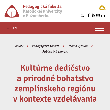
Pedagogická fakulta
Katolíckej univerzity
v Ružomberku
R
Hlavné menu
SK
EN
Fakulty
Pedagogická fakulta
Veda a výskum
Publikačná činnosť
Kultúrne dedičstvo
a prírodné bohatstvo
zemplínskeho regiónu
v kontexte vzdelávania