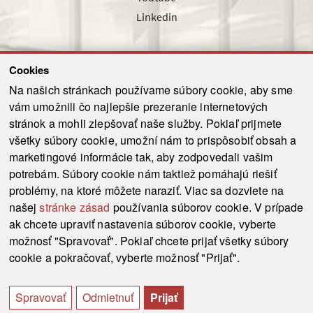
Linkedin
Cookies
Sledujte nás cez náš pravidelný newsletter
Na našich stránkach používame súbory cookie, aby sme
vám umožnili čo najlepšie prezeranie internetových
stránok a mohli zlepšovať naše služby. Pokiaľ prijmete
všetky súbory cookie, umožní nám to prispôsobiť obsah a
marketingové informácie tak, aby zodpovedali vašim
Odoslať
potrebám. Súbory cookie nám taktiež pomáhajú riešiť
problémy, na ktoré môžete naraziť. Viac sa dozviete na
našej
stránke zásad
používania súborov cookie. V prípade
© 2021-2026 ku.sk. Všetky práva vyhradené.
|
Ochrana osobných údajov
|
ak chcete upraviť nastavenia súborov cookie, vyberte
Vyhlásenie o prístupnosti
|
Admin
možnosť "Spravovať". Pokiaľ chcete prijať všetky súbory
This site is protected by reCAPTCHA and the Google
Privacy Policy
and
Terms of
cookie a pokračovať, vyberte možnosť "Prijať".
Service
apply.
Tvorba stránky WebCreators.sk
|
Webhosting
-
HostCreators
Spravovať
Odmietnuť
Prijať