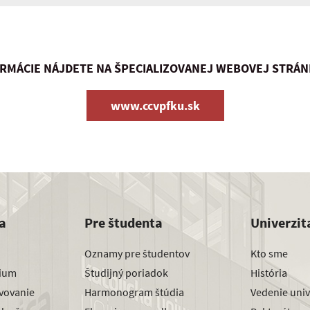
RMÁCIE NÁJDETE NA ŠPECIALIZOVANEJ WEBOVEJ STRÁN
www.ccvpfku.sk
a
Pre študenta
Univerzit
Oznamy pre študentov
Kto sme
dium
Študijný poriadok
História
avovanie
Harmonogram štúdia
Vedenie univ