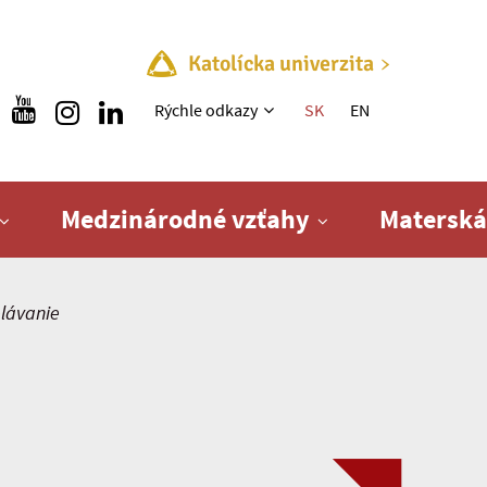
Katolícka univerzita
Rýchle menu
Rýchle odkazy
SK
EN
Medzinárodné vzťahy
Materská
elávanie