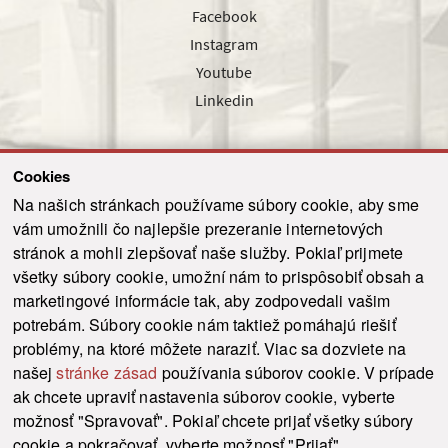
Facebook
Instagram
Youtube
Linkedin
Cookies
Sledujte nás cez náš pravidelný newsletter
Na našich stránkach používame súbory cookie, aby sme
vám umožnili čo najlepšie prezeranie internetových
stránok a mohli zlepšovať naše služby. Pokiaľ prijmete
všetky súbory cookie, umožní nám to prispôsobiť obsah a
marketingové informácie tak, aby zodpovedali vašim
Odoslať
potrebám. Súbory cookie nám taktiež pomáhajú riešiť
problémy, na ktoré môžete naraziť. Viac sa dozviete na
našej
stránke zásad
používania súborov cookie. V prípade
© 2021-2026 ku.sk. Všetky práva vyhradené.
|
Ochrana osobných údajov
|
ak chcete upraviť nastavenia súborov cookie, vyberte
Vyhlásenie o prístupnosti
|
Admin
možnosť "Spravovať". Pokiaľ chcete prijať všetky súbory
This site is protected by reCAPTCHA and the Google
Privacy Policy
and
Terms of
cookie a pokračovať, vyberte možnosť "Prijať".
Service
apply.