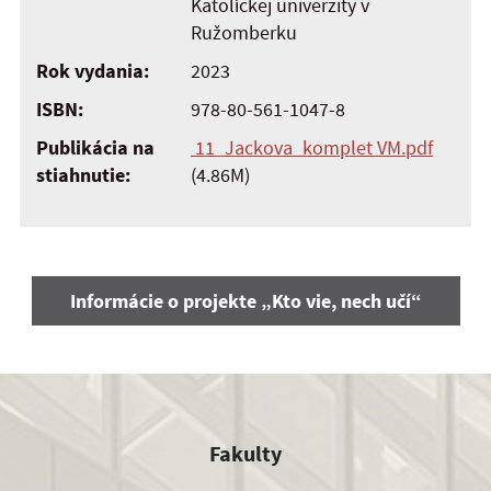
Katolíckej univerzity v
Ružomberku
Rok vydania:
2023
ISBN:
978-80-561-1047-8
Publikácia na
11_Jackova_komplet VM.pdf
stiahnutie:
(4.86M)
Informácie o projekte „Kto vie, nech učí“
Fakulty