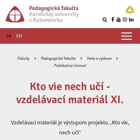
Pedagogická fakulta
Katolíckej univerzity
v Ružomberku
R
Hlavné menu
SK
EN
Fakulty
Pedagogická fakulta
Veda a výskum
Publikačná činnosť
Kto vie nech učí -
vzdelávací materiál XI.
Vzdelávací materiál je výstupom projektu „Kto vie,
nech učí“