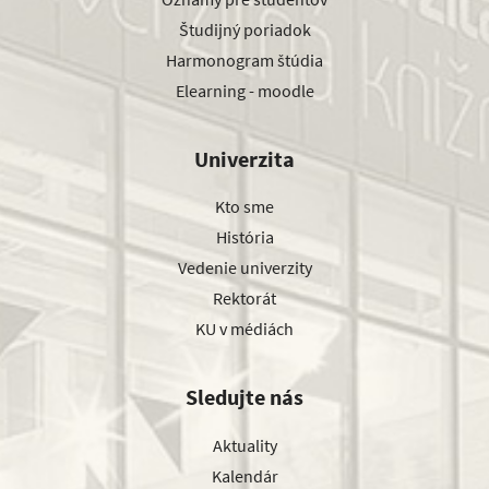
Študijný poriadok
Harmonogram štúdia
Elearning - moodle
Univerzita
Kto sme
História
Vedenie univerzity
Rektorát
KU v médiách
Sledujte nás
Aktuality
Kalendár