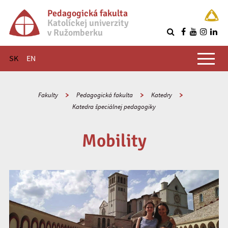
Pedagogická fakulta
Katolíckej univerzity
v Ružomberku
R
Hlavné menu
SK
EN
Fakulty
Pedagogická fakulta
Katedry
Katedra špeciálnej pedagogiky
Mobility