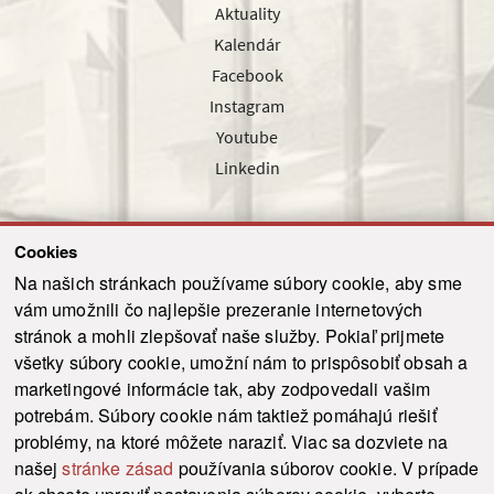
Aktuality
Kalendár
Facebook
Instagram
Youtube
Linkedin
Cookies
Sledujte nás cez náš pravidelný newsletter
Na našich stránkach používame súbory cookie, aby sme
vám umožnili čo najlepšie prezeranie internetových
stránok a mohli zlepšovať naše služby. Pokiaľ prijmete
všetky súbory cookie, umožní nám to prispôsobiť obsah a
marketingové informácie tak, aby zodpovedali vašim
Odoslať
potrebám. Súbory cookie nám taktiež pomáhajú riešiť
problémy, na ktoré môžete naraziť. Viac sa dozviete na
našej
stránke zásad
používania súborov cookie. V prípade
© 2021-2026 ku.sk. Všetky práva vyhradené.
|
Ochrana osobných údajov
|