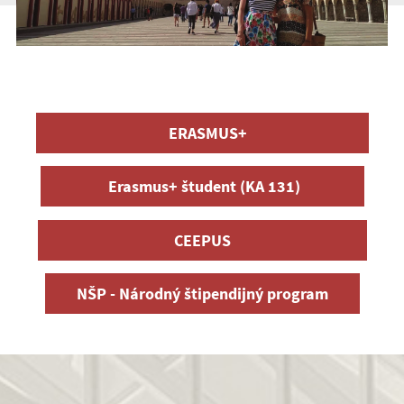
ERASMUS+
Erasmus+ študent (KA 131)
CEEPUS
NŠP - Národný štipendijný program