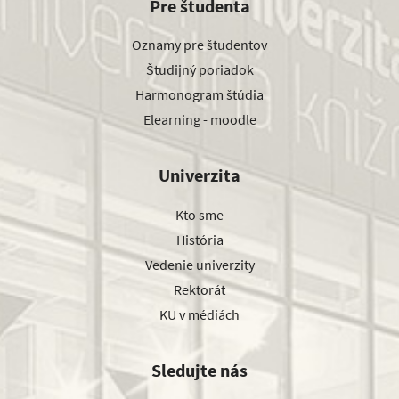
Pre študenta
Oznamy pre študentov
Študijný poriadok
Harmonogram štúdia
Elearning - moodle
Univerzita
Kto sme
História
Vedenie univerzity
Rektorát
KU v médiách
Sledujte nás