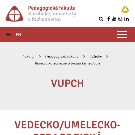
Pedagogická fakulta
Katolíckej univerzity
v Ružomberku
R
Hlavné menu
SK
EN
Fakulty
Pedagogická fakulta
Katedry
Katedra katechetiky a praktickej teológie
VUPCH
VEDECKO/UMELECKO-