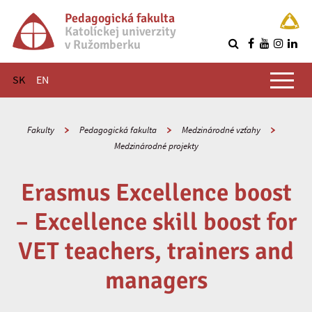
Pedagogická fakulta
Katolíckej univerzity
v Ružomberku
R
Hlavné menu
SK
EN
Fakulty
Pedagogická fakulta
Medzinárodné vzťahy
Medzinárodné projekty
Erasmus Excellence boost
– Excellence skill boost for
VET teachers, trainers and
managers