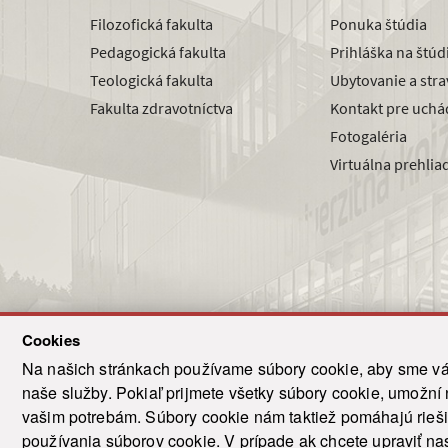
Filozofická fakulta
Ponuka štúdia
Pedagogická fakulta
Prihláška na štú
Teologická fakulta
Ubytovanie a str
Fakulta zdravotníctva
Kontakt pre uchá
Fotogaléria
Virtuálna prehlia
Cookies
Na našich stránkach používame súbory cookie, aby sme vám
naše služby. Pokiaľ prijmete všetky súbory cookie, umožní
© 2021-20
vašim potrebám. Súbory cookie nám taktiež pomáhajú riešiť
T
používania súborov cookie. V prípade ak chcete upraviť nas