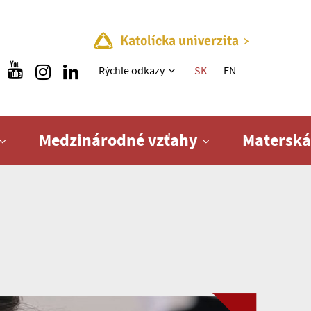
Katolícka univerzita
Rýchle menu
Rýchle odkazy
SK
EN
Medzinárodné vzťahy
Materská