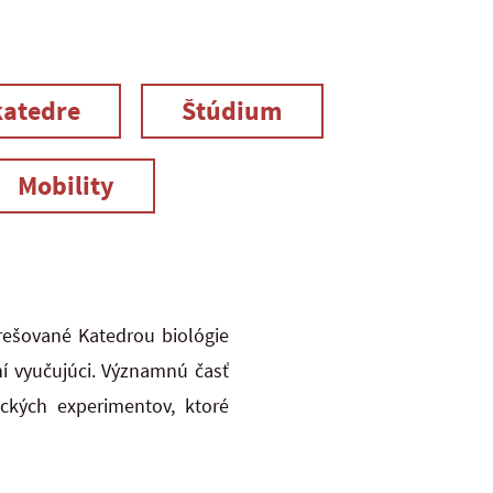
katedre
Štúdium
Mobility
rešované Katedrou biológie
í vyučujúci. Významnú časť
ických experimentov, ktoré