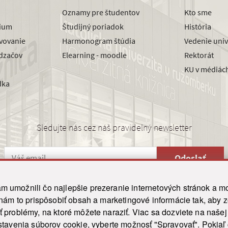
Oznamy pre študentov
Kto sme
dium
Študijný poriadok
História
avovanie
Harmonogram štúdia
Vedenie univ
dzačov
Elearning - moodle
Rektorát
KU v médiác
dka
Sledujte nás cez náš pravidelný newsletter
Odoslať
 umožnili čo najlepšie prezeranie internetových stránok a mo
 nám to prispôsobiť obsah a marketingové informácie tak, aby 
26 ku.sk. Všetky práva vyhradené.
|
Ochrana osobných údajov
|
Vyhlásenie o prístupnosti
 problémy, na ktoré môžete naraziť. Viac sa dozviete na naše
his site is protected by reCAPTCHA and the Google
Privacy Policy
and
Terms of Service
appl
tavenia súborov cookie, vyberte možnosť "Spravovať". Pokiaľ c