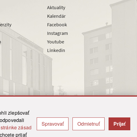
Aktuality
Kalendár
erzity
Facebook
Instagram
h
Youtube
Linkedin
hli zlepšovať
zodpovedali
Spravovať
Odmietnuť
Prijať
|
Admin
j
stránke zásad
y.
hcete prijať