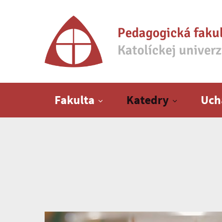
Pedagogická faku
Katolíckej univer
Hlavné menu
Fakulta
Katedry
Uch