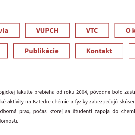
via
VUPCH
VTC
O 
Publikácie
Kontakt
ickej fakulte prebieha od roku 2004, pôvodne bolo zast
é aktivity na Katedre chémie a fyziky zabezpečujú skúsen
odborná prax, počas ktorej sa študenti zapoja do chem
domosti.