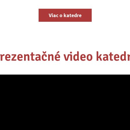
Viac o katedre
rezentačné video kated