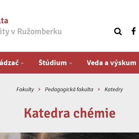
lta
zity v Ružomberku
ádzač
Štúdium
Veda a výskum
Fakulty
Pedagogická fakulta
Katedry
Katedra chémie