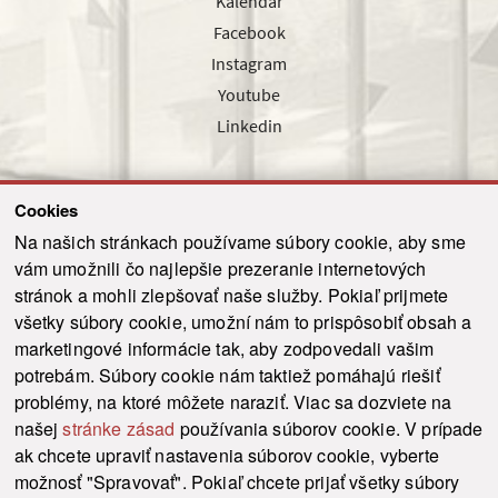
Kalendár
Facebook
Instagram
Youtube
Linkedin
Cookies
Sledujte nás cez náš pravidelný newsletter
Na našich stránkach používame súbory cookie, aby sme
vám umožnili čo najlepšie prezeranie internetových
stránok a mohli zlepšovať naše služby. Pokiaľ prijmete
všetky súbory cookie, umožní nám to prispôsobiť obsah a
marketingové informácie tak, aby zodpovedali vašim
Odoslať
potrebám. Súbory cookie nám taktiež pomáhajú riešiť
problémy, na ktoré môžete naraziť. Viac sa dozviete na
našej
stránke zásad
používania súborov cookie. V prípade
© 2021-2026 ku.sk. Všetky práva vyhradené.
|
Ochrana osobných údajov
|
ak chcete upraviť nastavenia súborov cookie, vyberte
Vyhlásenie o prístupnosti
|
Admin
možnosť "Spravovať". Pokiaľ chcete prijať všetky súbory
This site is protected by reCAPTCHA and the Google
Privacy Policy
and
Terms of