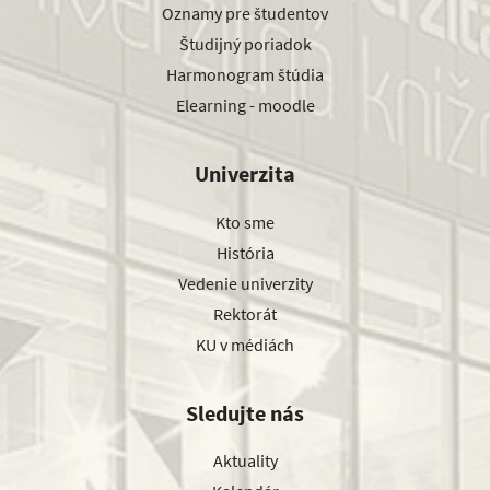
Oznamy pre študentov
Študijný poriadok
Harmonogram štúdia
Elearning - moodle
Univerzita
Kto sme
História
Vedenie univerzity
Rektorát
KU v médiách
Sledujte nás
Aktuality