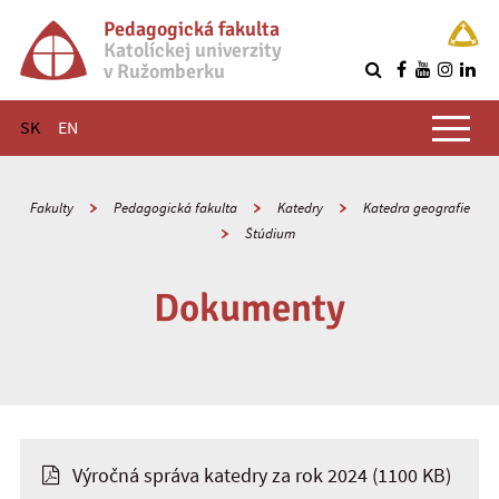
Pedagogická fakulta
Katolíckej univerzity
v Ružomberku
R
Hlavné menu
SK
EN
Fakulty
Pedagogická fakulta
Katedry
Katedra geografie
Štúdium
Dokumenty
Výročná správa katedry za rok 2024
(1100 KB)