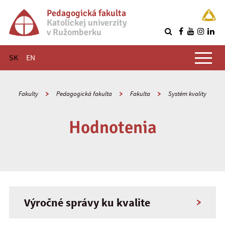
Pedagogická fakulta
Katolíckej univerzity
v Ružomberku
R
Hlavné menu
SK
EN
Fakulty
Pedagogická fakulta
Fakulta
Systém kvality
Hodnotenia
Výročné správy ku kvalite