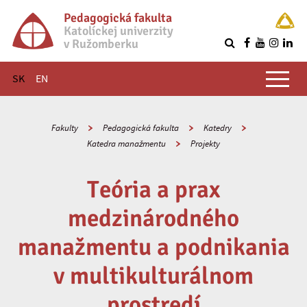
Pedagogická fakulta
Katolíckej univerzity
v Ružomberku
R
Hlavné menu
SK
EN
Fakulty
Pedagogická fakulta
Katedry
Katedra manažmentu
Projekty
Teória a prax
medzinárodného
manažmentu a podnikania
v multikulturálnom
prostredí