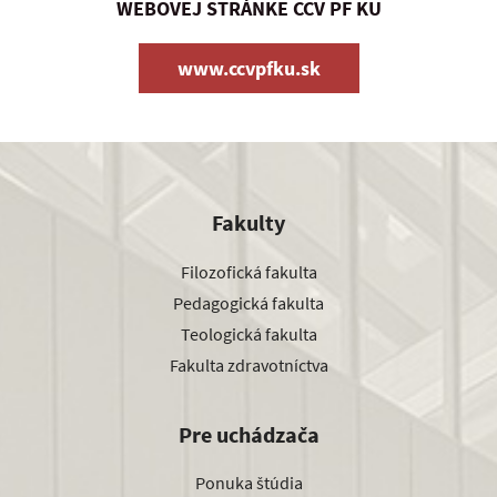
WEBOVEJ STRÁNKE CCV PF KU
www.ccvpfku.sk
Fakulty
Filozofická fakulta
Pedagogická fakulta
Teologická fakulta
Fakulta zdravotníctva
Pre uchádzača
Ponuka štúdia