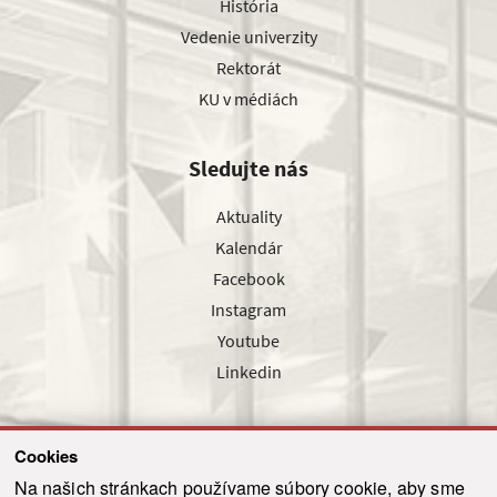
História
Vedenie univerzity
Rektorát
KU v médiách
Sledujte nás
Aktuality
Kalendár
Facebook
Instagram
Youtube
Linkedin
Cookies
Sledujte nás cez náš pravidelný newsletter
Na našich stránkach používame súbory cookie, aby sme