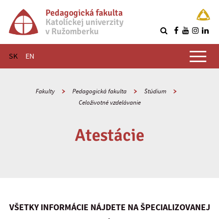
Pedagogická fakulta
Katolíckej univerzity
v Ružomberku
R
Hlavné menu
SK
EN
Fakulty
Pedagogická fakulta
Štúdium
Celoživotné vzdelávanie
Atestácie
VŠETKY INFORMÁCIE NÁJDETE NA ŠPECIALIZOVANEJ