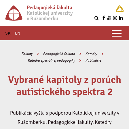
Pedagogická fakulta
Katolíckej univerzity
v Ružomberku
R
Hlavné menu
SK
EN
Fakulty
Pedagogická fakulta
Katedry
Katedra špeciálnej pedagogiky
Publikácie
Vybrané kapitoly z porúch
autistického spektra 2
Publikácia vyšla s podporou Katolíckej univerzity v
Ružomberku, Pedagogickej fakulty, Katedry