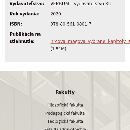
Vydavateľstvo:
VERBUM – vydavateľstvo KU
Rok vydania:
2020
ISBN:
978-80-561-0801-7
Publikácia na
stiahnutie:
hrcova_magova_vybrane_kapitoly_z
(1.84M)
Fakulty
Filozofická fakulta
Pedagogická fakulta
Teologická fakulta
Fakulta zdravotníctva