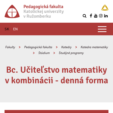
Pedagogická fakulta
Katolíckej univerzity
v Ružomberku
R
Hlavné menu
SK
EN
Fakulty
Pedagogická fakulta
Katedry
Katedra matematiky
Štúdium
Študijné programy
Bc. Učiteľstvo matematiky
v kombinácii - denná forma