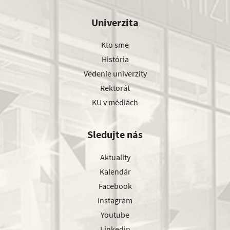
Univerzita
Kto sme
História
Vedenie univerzity
Rektorát
KU v médiách
Sledujte nás
Aktuality
Kalendár
Facebook
Instagram
Youtube
Linkedin