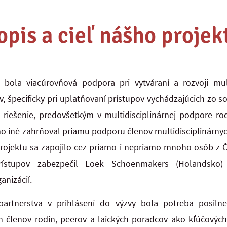
opis a cieľ nášho projek
ola viacúrovňová podpora pri vytváraní a rozvoji mult
ov, špecificky pri uplatňovaní prístupov vychádzajúcich zo 
iešenie, predovšetkým v multidisciplinárnej podpore rodí
o iné zahrňoval priamu podporu členov multidisciplinárny
projektu sa zapojilo cez priamo i nepriamo mnoho osôb z 
rístupov zabezpečil Loek Schoenmakers (Holandsko
anizácií.
rtnerstva v prihlásení do výzvy bola potreba posilne
ch členov rodín, peerov a laických poradcov ako kľúčovýc