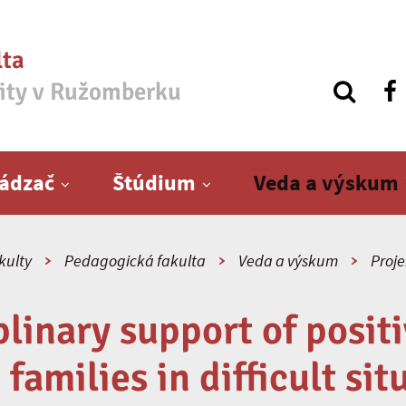
lta
zity v Ružomberku
ádzač
Štúdium
Veda a výskum
kulty
Pedagogická fakulta
Veda a výskum
Proje
plinary support of posit
 families in difficult sit