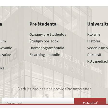
a
Pre študenta
Univerzit
Oznamy pre študentov
Kto sme
dium
Študijný poriadok
História
avovanie
Harmonogram štúdia
Vedenie univ
dzačov
Elearning - moodle
Rektorát
KU v médiác
dka
Sledujte nás cez náš pravidelný newsletter
Odoslať