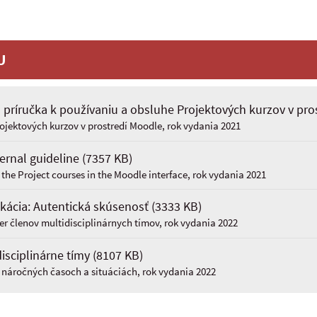
U
rná príručka k používaniu a obsluhe Projektových kurzov v pr
ojektových kurzov v prostredí Moodle, rok vydania 2021
ternal guideline
(7357 KB)
 the Project courses in the Moodle interface, rok vydania 2021
fikácia: Autentická skúsenosť
(3333 KB)
eer členov multidisciplinárnych tímov, rok vydania 2022
disciplinárne tímy
(8107 KB)
 náročných časoch a situáciách, rok vydania 2022