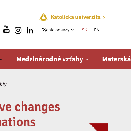
Katolícka univerzita
Rýchle menu
Rýchle odkazy
SK
EN
Medzinárodné vzťahy
Materská
kty
ive changes
uations