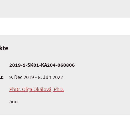
kte
2019-1-SK01-KA204-060806
u:
9. Dec 2019 - 8. Jún 2022
PhDr. Oľga Okálová, PhD.
áno