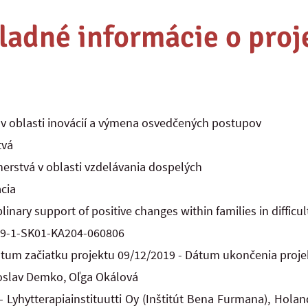
ladné informácie o proj
v oblasti inovácií a výmena osvedčených postupov
tvá
nerstvá v oblasti vzdelávania dospelých
ácia
plinary support of positive changes within families in difficul
9-1-SK01-KA204-060806
tum začiatku projektu 09/12/2019 - Dátum ukončenia proj
oslav Demko, Oľga Okálová
 Lyhytterapiainstituutti Oy (Inštitút Bena Furmana), Hola