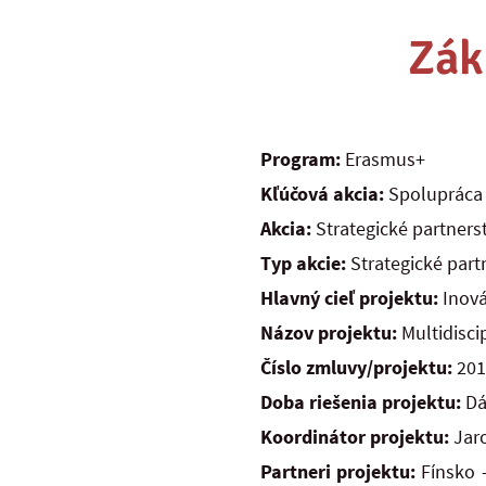
Zák
Program:
Erasmus+
Kľúčová akcia:
Spolupráca 
Akcia:
Strategické partners
Typ akcie:
Strategické part
Hlavný cieľ projektu:
Inov
Názov projektu:
Multidisci
Číslo zmluvy/projektu:
201
Doba riešenia projektu:
Dá
Koordinátor projektu:
Jar
Partneri projektu:
Fínsko –