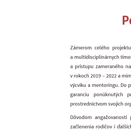
P
Zámerom celého projektu b
a multidisciplinárnych tím
a prístupu zameraného na r
v rokoch 2019 – 2022 a mim
výcviku a mentoringu. Do 
garanciu ponúknutých p
prostredníctvom svojich org
Dôvodom angažovanosti pa
začlenenia rodičov i ďalší