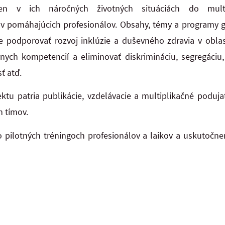
en v ich náročných životných situáciách do multid
mov pomáhajúcich profesionálov. Obsahy, témy a programy 
 podporovať rozvoj inklúzie a duševného zdravia v oblast
nych kompetencií a eliminovať diskrimináciu, segregáciu, b
ť atď.
ktu patria publikácie, vzdelávacie a multiplikačné podujat
h tímov.
 o pilotných tréningoch profesionálov a laikov a uskutočn