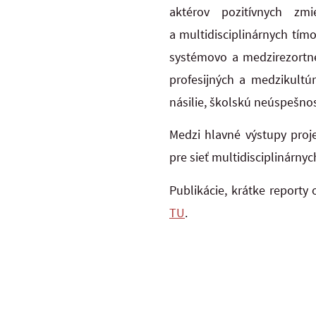
aktérov pozitívnych zmi
a multidisciplinárnych tí
systémovo a medzirezortne
profesijných a medzikultúr
násilie, školskú neúspešnos
Medzi hlavné výstupy proje
pre sieť multidisciplinárnyc
Publikácie, krátke reporty
TU
.