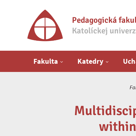
Pedagogická faku
Katolíckej univer
Hlavné menu
Fakulta
Katedry
Uch
Fa
Multidisci
within