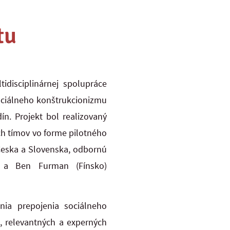
tu
idisciplinárnej spolupráce
sociálneho konštrukcionizmu
n. Projekt bol realizovaný
ch tímov vo forme pilotného
Česka a Slovenska, odbornú
) a Ben Furman (Fínsko)
nia prepojenia sociálneho
h, relevantných a experných