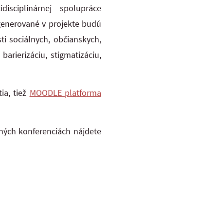
isciplinárnej spolupráce
generované v projekte budú
i sociálnych, občianskych,
arierizáciu, stigmatizáciu,
ia, tiež
MOODLE platforma
ených konferenciách nájdete