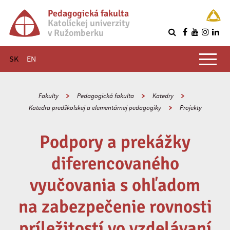
Pedagogická fakulta
Katolíckej univerzity
v Ružomberku
R
Hlavné menu
SK
EN
Fakulty
Pedagogická fakulta
Katedry
Katedra predškolskej a elementárnej pedagogiky
Projekty
Podpory a prekážky
diferencovaného
vyučovania s ohľadom
na zabezpečenie rovnosti
príležitostí vo vzdelávaní