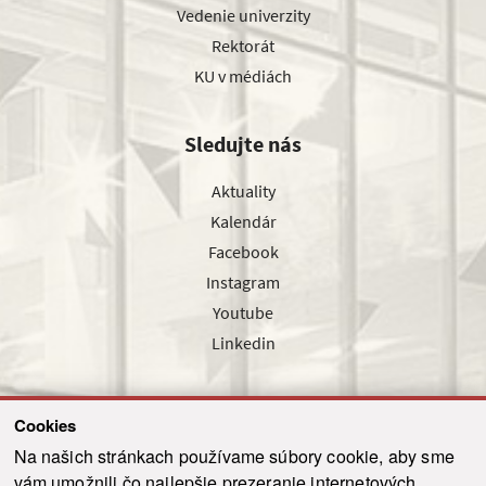
Vedenie univerzity
Rektorát
KU v médiách
Sledujte nás
Aktuality
Kalendár
Facebook
Instagram
Youtube
Linkedin
Cookies
Sledujte nás cez náš pravidelný newsletter
Na našich stránkach používame súbory cookie, aby sme
vám umožnili čo najlepšie prezeranie internetových