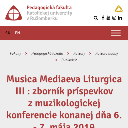
Pedagogická fakulta
Katolíckej univerzity
v Ružomberku
R
Hlavné menu
SK
EN
Fakulty
Pedagogická fakulta
Katedry
Katedra hudby
Publikácie
Musica Mediaeva Liturgica
III : zborník príspevkov
z muzikologickej
konferencie konanej dňa 6.
- 7. mája 2019