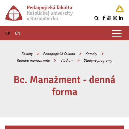
Pedagogická fakulta
Katolíckej univerzity
v Ružomberku
R
Hlavné menu
SK
EN
Fakulty
Pedagogická fakulta
Katedry
Katedra manažmentu
Štúdium
Študijné programy
Bc. Manažment - denná
forma