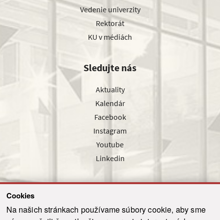
Vedenie univerzity
Rektorát
KU v médiách
Sledujte nás
Aktuality
Kalendár
Facebook
Instagram
Youtube
Linkedin
Cookies
Sledujte nás cez náš pravidelný newsletter
Na našich stránkach používame súbory cookie, aby sme