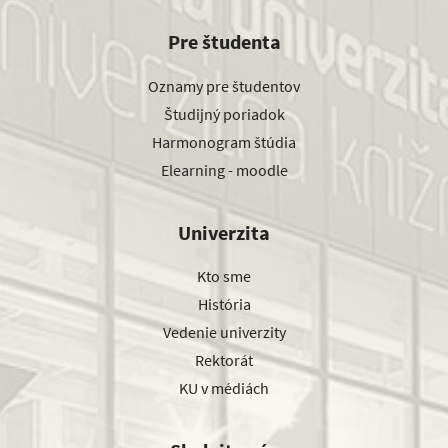
Pre študenta
Oznamy pre študentov
Študijný poriadok
Harmonogram štúdia
Elearning - moodle
Univerzita
Kto sme
História
Vedenie univerzity
Rektorát
KU v médiách