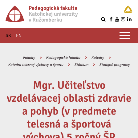
Pedagogická fakulta
Katolíckej univerzity
v Ružomberku
R
Hlavné menu
SK
EN
Fakulty
Pedagogická fakulta
Katedry
Katedra telesnej výchovy a športu
Štúdium
Študijné programy
Mgr. Učiteľstvo
vzdelávacej oblasti zdravie
a pohyb (v predmete
telesná a športová
výchova) 5 ročný ŠP