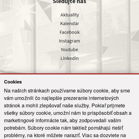
Sledujte nás
Aktuality
Kalendár
Facebook
Instagram
Youtube
Linkedin
Cookies
Sledujte nás cez náš pravidelný newsletter
Na našich stránkach používame súbory cookie, aby sme
vám umožnili čo najlepšie prezeranie internetových
stránok a mohli zlepšovať naše služby. Pokiaľ prijmete
všetky súbory cookie, umožní nám to prispôsobiť obsah a
marketingové informácie tak, aby zodpovedali vašim
Odoslať
potrebám. Súbory cookie nám taktiež pomáhajú riešiť
problémy, na ktoré môžete naraziť. Viac sa dozviete na