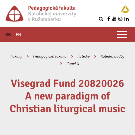
Pedagogická fakulta
Katolíckej univerzity
v Ružomberku
R
Hlavné menu
SK
EN
Fakulty
Pedagogická fakulta
Katedry
Katedra hudby
Projekty
Visegrad Fund 20820026
A new paradigm of
Christian liturgical music