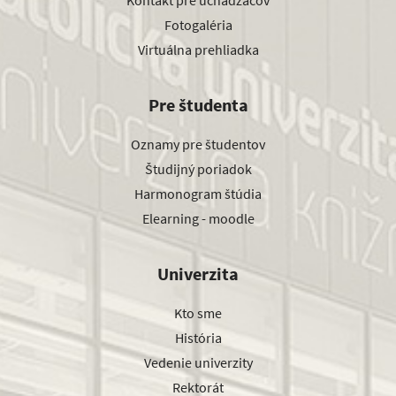
Kontakt pre uchádzačov
Fotogaléria
Virtuálna prehliadka
Pre študenta
Oznamy pre študentov
Študijný poriadok
Harmonogram štúdia
Elearning - moodle
Univerzita
Kto sme
História
Vedenie univerzity
Rektorát