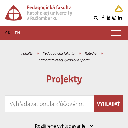
Pedagogická fakulta
Katolíckej univerzity
v Ružomberku
R
Hlavné menu
SK
EN
Fakulty
Pedagogická fakulta
Katedry
Katedra telesnej výchovy a športu
Projekty
Vyhľadávať podľa kľúčového slova
VYHĽADAŤ
Zobraziť
Rozšírené vyhľadávanie