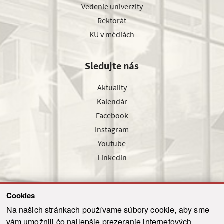
Vedenie univerzity
Rektorát
KU v médiách
Sledujte nás
Aktuality
Kalendár
Facebook
Instagram
Youtube
Linkedin
Cookies
Sledujte nás cez náš pravidelný newsletter
Na našich stránkach používame súbory cookie, aby sme
vám umožnili čo najlepšie prezeranie internetových