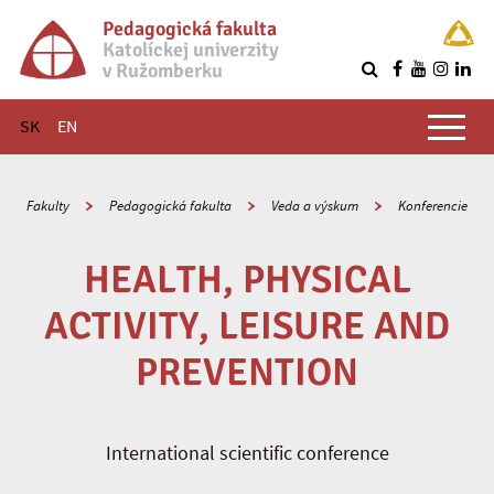
Pedagogická fakulta
Katolíckej univerzity
v Ružomberku
R
Hlavné menu
SK
EN
Fakulty
Pedagogická fakulta
Veda a výskum
Konferencie
HEALTH, PHYSICAL
ACTIVITY, LEISURE AND
PREVENTION
International scientific conference