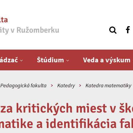
lta
zity v Ružomberku
ádzač
Štúdium
Veda a výskum
Pedagogická fakulta
Katedry
Katedra matematiky
za kritických miest v šk
atike a identifikácia fa