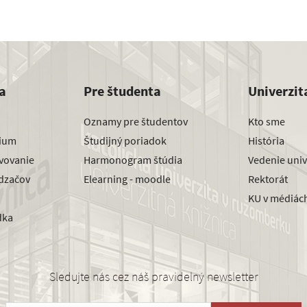
a
Pre študenta
Univerzit
Oznamy pre študentov
Kto sme
dium
Študijný poriadok
História
avovanie
Harmonogram štúdia
Vedenie univ
dzačov
Elearning - moodle
Rektorát
KU v médiác
dka
Sledujte nás cez náš pravidelný newsletter