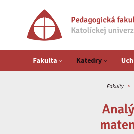
Pedagogická faku
Katolíckej univer
Hlavné menu
Fakulta
Katedry
Uch
Fakulty
Analý
matem