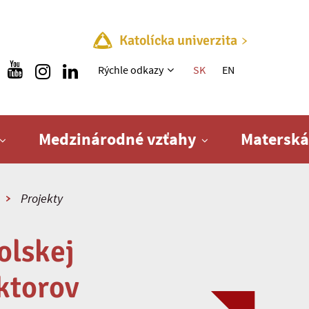
Katolícka univerzita
Rýchle menu
Rýchle odkazy
SK
EN
Medzinárodné vzťahy
Materská
Projekty
olskej
ktorov