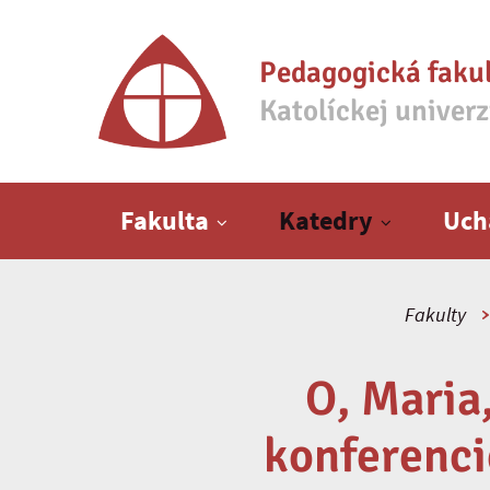
Pedagogická faku
Katolíckej univer
Hlavné menu
Fakulta
Katedry
Uch
Fakulty
O, Maria,
konferencie