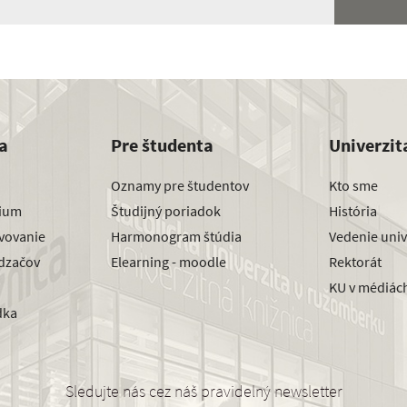
a
Pre študenta
Univerzit
Oznamy pre študentov
Kto sme
dium
Študijný poriadok
História
avovanie
Harmonogram štúdia
Vedenie univ
dzačov
Elearning - moodle
Rektorát
KU v médiác
dka
Sledujte nás cez náš pravidelný newsletter