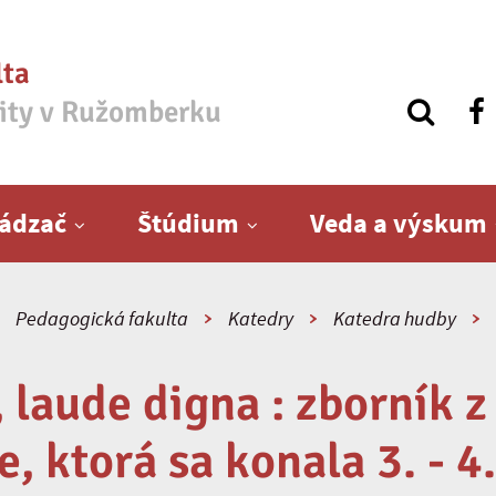
lta
zity v Ružomberku
ádzač
Štúdium
Veda a výskum
Pedagogická fakulta
Katedry
Katedra hudby
 laude digna : zborník 
, ktorá sa konala 3. - 