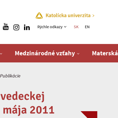
Katolícka univerzita
Rýchle menu
Rýchle odkazy
SK
EN
Medzinárodné vzťahy
Materská
Publikácie
z vedeckej
4. mája 2011