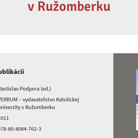
v Ružomberku
blikácii
Rastislav Podpera (ed.)
VERBUM – vydavateľstvo Katolíckej
univerzity v Ružomberku
2011
978-80-8084-762-3