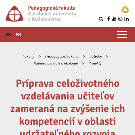
Pedagogická fakulta
Katolíckej univerzity
v Ružomberku
R
Hlavné menu
SK
EN
Fakulty
Pedagogická fakulta
Katedry
Katedra biológie a ekológie
Projekty
Príprava celoživotného
vzdelávania učiteľov
zameraná na zvýšenie ich
kompetencií v oblasti
udržateľného rozvoja