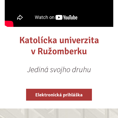
Katolícka univerzita
v Ružomberku
Jediná svojho druhu
Elektronická prihláška