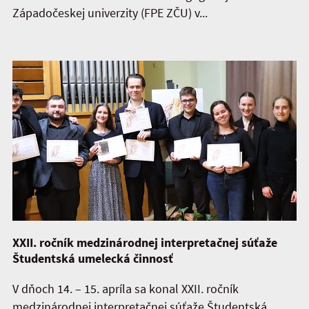
Západočeskej univerzity (FPE ZČU) v...
XXII. ročník medzinárodnej interpretačnej súťaže
Študentská umelecká činnosť
V dňoch 14. – 15. apríla sa konal XXII. ročník
medzinárodnej interpretačnej súťaže Študentská