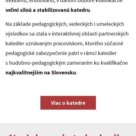
flexibilnú, erudovanú, v danom odbore kvalifikačne
veľmi silnú a stabilizovanú katedru
.
Na základe pedagogických, vedeckých i umeleckých
výsledkov sa stala v interaktívnej oblasti partnerských
katedier uznávaným pracoviskom, ktorého súčasné
pedagogické zabezpečenie patrí v rámci katedier
s hudobno-pedagogickým zameraním ku kvalifikačne
najkvalitnejším na Slovensku
.
Viac o katedre