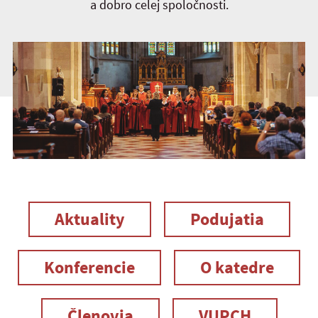
a dobro celej spoločnosti.
Aktuality
Podujatia
Konferencie
O katedre
Členovia
VUPCH