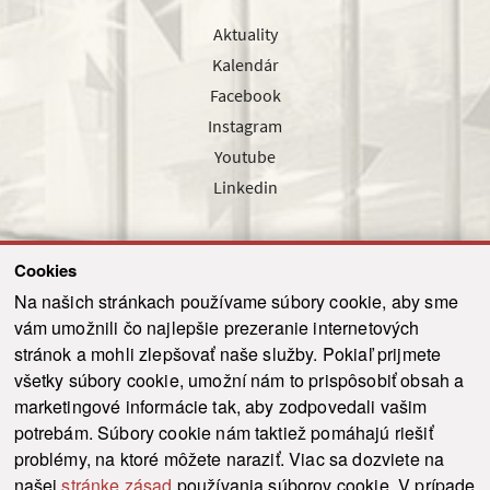
Aktuality
Kalendár
Facebook
Instagram
Youtube
Linkedin
Cookies
Sledujte nás cez náš pravidelný newsletter
Na našich stránkach používame súbory cookie, aby sme
vám umožnili čo najlepšie prezeranie internetových
stránok a mohli zlepšovať naše služby. Pokiaľ prijmete
všetky súbory cookie, umožní nám to prispôsobiť obsah a
marketingové informácie tak, aby zodpovedali vašim
Odoslať
potrebám. Súbory cookie nám taktiež pomáhajú riešiť
problémy, na ktoré môžete naraziť. Viac sa dozviete na
našej
stránke zásad
používania súborov cookie. V prípade