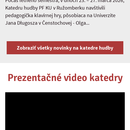
Počas letného semestra, v dňoch 23. – 27. marca 2026,
Katedru hudby PF KU v Ružomberku navštívili
pedagogička klavírnej hry, pôsobiaca na Univerzite
Jana Długosza v Čenstochovej - Olga...
Zobraziť všetky novinky na katedre hudby
Prezentačné video katedry