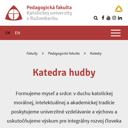
Pedagogická fakulta
Katolíckej univerzity
v Ružomberku
R
Hlavné menu
SK
EN
Fakulty
Pedagogická fakulta
Katedry
Katedra hudby
Formujeme myseľ a srdce: v duchu katolíckej
morálnej, intelektuálnej a akademickej tradície
poskytujeme univerzitné vzdelávanie a výchovu a
uskutočňujeme výskum pre integrálny rozvoj človeka