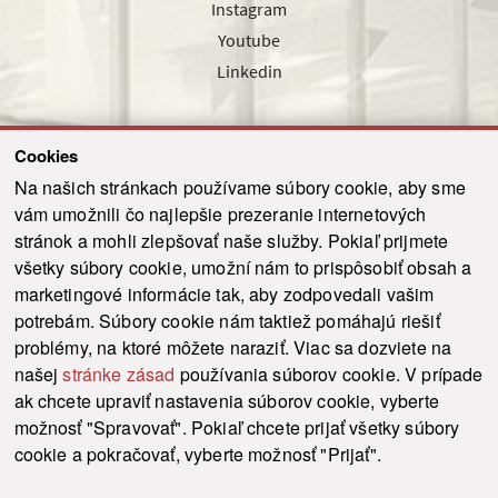
Instagram
Youtube
Linkedin
Cookies
Sledujte nás cez náš pravidelný newsletter
Na našich stránkach používame súbory cookie, aby sme
vám umožnili čo najlepšie prezeranie internetových
stránok a mohli zlepšovať naše služby. Pokiaľ prijmete
všetky súbory cookie, umožní nám to prispôsobiť obsah a
marketingové informácie tak, aby zodpovedali vašim
Odoslať
potrebám. Súbory cookie nám taktiež pomáhajú riešiť
problémy, na ktoré môžete naraziť. Viac sa dozviete na
našej
stránke zásad
používania súborov cookie. V prípade
© 2021-2026 ku.sk. Všetky práva vyhradené.
|
Ochrana osobných údajov
|
ak chcete upraviť nastavenia súborov cookie, vyberte
Vyhlásenie o prístupnosti
|
Admin
možnosť "Spravovať". Pokiaľ chcete prijať všetky súbory
This site is protected by reCAPTCHA and the Google
Privacy Policy
and
Terms of
cookie a pokračovať, vyberte možnosť "Prijať".
Service
apply.
Tvorba stránky WebCreators.sk
|
Webhosting
-
HostCreators