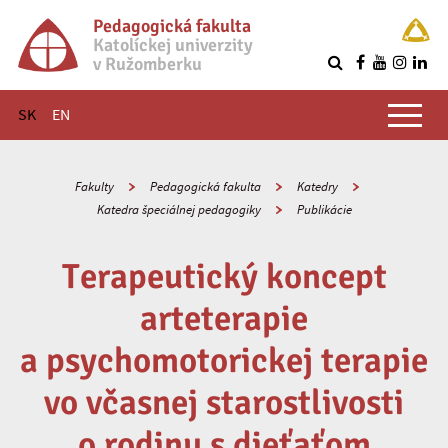
Pedagogická fakulta
Katolíckej univerzity
v Ružomberku
R
Hlavné menu
SK
EN
Fakulty
Pedagogická fakulta
Katedry
Katedra špeciálnej pedagogiky
Publikácie
Terapeutický koncept
arteterapie
a psychomotorickej terapie
vo včasnej starostlivosti
o rodinu s dieťaťom