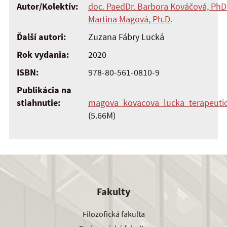
Autor/Kolektív:
doc. PaedDr. Barbora Kováčová, PhD
Martina Magová, Ph.D.
Ďalší autori:
Zuzana Fábry Lucká
Rok vydania:
2020
ISBN:
978-80-561-0810-9
Publikácia na
stiahnutie:
magova_kovacova_lucka_terapeutic
(5.66M)
Fakulty
Filozofická fakulta