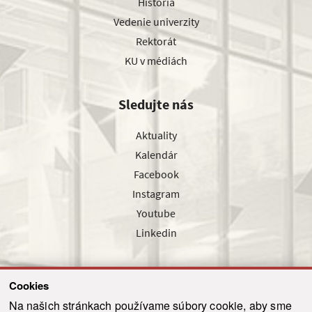
História
Vedenie univerzity
Rektorát
KU v médiách
Sledujte nás
Aktuality
Kalendár
Facebook
Instagram
Youtube
Linkedin
Cookies
Sledujte nás cez náš pravidelný newsletter
Na našich stránkach používame súbory cookie, aby sme