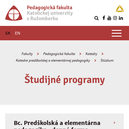
Pedagogická fakulta
Katolíckej univerzity
v Ružomberku
R
Hlavné menu
SK
EN
Fakulty
Pedagogická fakulta
Katedry
Katedra predškolskej a elementárnej pedagogiky
Štúdium
Študijné programy
Bc. Predškolská a elementárna