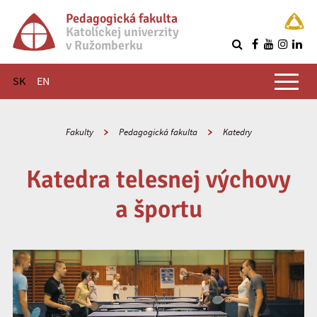
Pedagogická fakulta
Katolíckej univerzity
v Ružomberku
R
Hlavné menu
SK
EN
Fakulty
Pedagogická fakulta
Katedry
Katedra telesnej výchovy
a športu