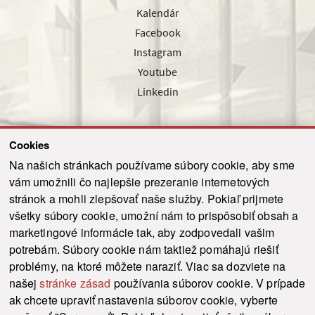
Kalendár
Facebook
Instagram
Youtube
Linkedin
Cookies
Sledujte nás cez náš pravidelný newsletter
Na našich stránkach používame súbory cookie, aby sme
vám umožnili čo najlepšie prezeranie internetových
stránok a mohli zlepšovať naše služby. Pokiaľ prijmete
všetky súbory cookie, umožní nám to prispôsobiť obsah a
marketingové informácie tak, aby zodpovedali vašim
Odoslať
potrebám. Súbory cookie nám taktiež pomáhajú riešiť
problémy, na ktoré môžete naraziť. Viac sa dozviete na
našej
stránke zásad
používania súborov cookie. V prípade
© 2021-2026 ku.sk. Všetky práva vyhradené.
|
Ochrana osobných údajov
|
ak chcete upraviť nastavenia súborov cookie, vyberte
Vyhlásenie o prístupnosti
|
Admin