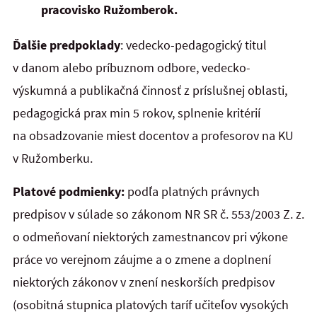
pracovisko Ružomberok.
Ďalšie predpoklady
: vedecko-pedagogický titul
v danom alebo príbuznom odbore, vedecko-
výskumná a publikačná činnosť z príslušnej oblasti,
pedagogická prax min 5 rokov, splnenie kritérií
na obsadzovanie miest docentov a profesorov na KU
v Ružomberku.
Platové podmienky:
podľa platných právnych
predpisov v súlade so zákonom NR SR č. 553/2003 Z. z.
o odmeňovaní niektorých zamestnancov pri výkone
práce vo verejnom záujme a o zmene a doplnení
niektorých zákonov v znení neskorších predpisov
(osobitná stupnica platových taríf učiteľov vysokých