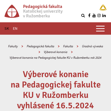
Pedagogická fakulta
Katolíckej univerzity
v Ružomberku
R
Hlavné menu
SK
EN
Fakulty
Pedagogická fakulta
Fakulta
Úradná výveska
Výberové konania
Výberové konania na Pedagogickej fakulte KU v Ružomberku rok 2024
Výberové konanie
na Pedagogickej fakulte
KU v Ružomberku
vyhlásené 16.5.2024