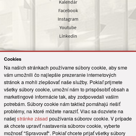
Kalendár
Facebook
Instagram
Youtube
Linkedin
Cookies
Sledujte nás cez náš pravidelný newsletter
Na našich stránkach používame súbory cookie, aby sme
vám umožnili čo najlepšie prezeranie internetových
stránok a mohli zlepšovať naše služby. Pokiaľ prijmete
všetky súbory cookie, umožní nám to prispôsobiť obsah a
marketingové informácie tak, aby zodpovedali vašim
Odoslať
potrebám. Súbory cookie nám taktiež pomáhajú riešiť
problémy, na ktoré môžete naraziť. Viac sa dozviete na
našej
stránke zásad
používania súborov cookie. V prípade
© 2021-2026 ku.sk. Všetky práva vyhradené.
|
Ochrana osobných údajov
|
ak chcete upraviť nastavenia súborov cookie, vyberte
Vyhlásenie o prístupnosti
|
Admin
možnosť "Spravovať". Pokiaľ chcete prijať všetky súbory
This site is protected by reCAPTCHA and the Google
Privacy Policy
and
Terms of