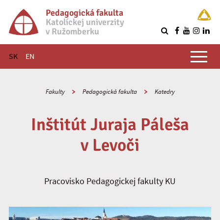
Pedagogická fakulta
Katolíckej univerzity
v Ružomberku
R
Hlavné menu
SK
EN
Fakulty
Pedagogická fakulta
Katedry
Inštitút Juraja Páleša
v Levoči
Pracovisko Pedagogickej fakulty KU