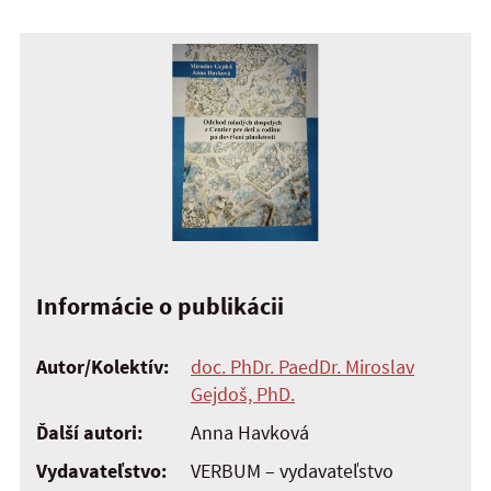
Informácie o publikácii
Autor/Kolektív:
doc. PhDr. PaedDr. Miroslav
Gejdoš, PhD.
Ďalší autori:
Anna Havková
Vydavateľstvo:
VERBUM – vydavateľstvo