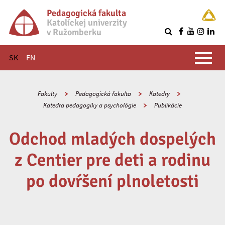
Pedagogická fakulta
Katolíckej univerzity
v Ružomberku
R
Hlavné menu
SK
EN
Fakulty
Pedagogická fakulta
Katedry
Katedra pedagogiky a psychológie
Publikácie
Odchod mladých dospelých
z Centier pre deti a rodinu
po dovŕšení plnoletosti