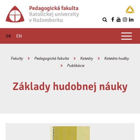
Pedagogická fakulta
Katolíckej univerzity
v Ružomberku
R
Hlavné menu
SK
EN
Fakulty
Pedagogická fakulta
Katedry
Katedra hudby
Publikácie
Základy hudobnej náuky