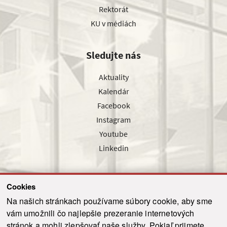
Rektorát
KU v médiách
Sledujte nás
Aktuality
Kalendár
Facebook
Instagram
Youtube
Linkedin
Cookies
Sledujte nás cez náš pravidelný newsletter
Na našich stránkach používame súbory cookie, aby sme
vám umožnili čo najlepšie prezeranie internetových
stránok a mohli zlepšovať naše služby. Pokiaľ prijmete