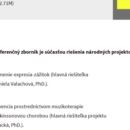
(2.71M)
erenčný zborník je súčasťou riešenia národných projekt
menie-expresia-zážitok (hlavná riešiteľka
niela Valachová, PhD.).
vencia prostredníctvom muzikoterapie
arkinsonovou chorobou (hlavná riešiteľka projektu
ucká, PhD.).