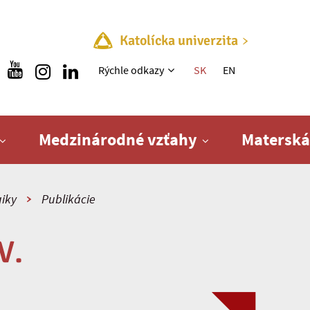
Katolícka univerzita
Rýchle menu
Rýchle odkazy
SK
EN
Medzinárodné vzťahy
Materská
iky
Publikácie
V.