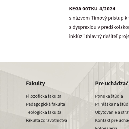
KEGA 007KU-4/2024
s názvom Tímový prístup k 
s dyspraxiou v predškolskom
inklúzii (hlavný riešiteľ pro
Fakulty
Pre uchádzač
Filozofická fakulta
Ponuka štúdia
Pedagogická fakulta
Prihláška na štú
Teologická fakulta
Ubytovanie a str
Fakulta zdravotníctva
Kontakt pre uchá
Fotogaléria