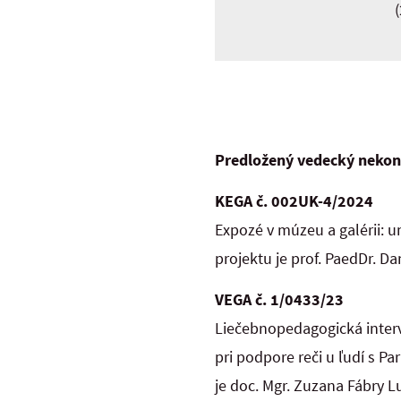
Predložený vedecký nekonf
KEGA č. 002UK-4/2024
Expozé v múzeu a galérii: u
projektu je prof. PaedDr. Da
VEGA č. 1/0433/23
Liečebnopedagogická inter
pri podpore reči u ľudí s P
je doc. Mgr. Zuzana Fábry L