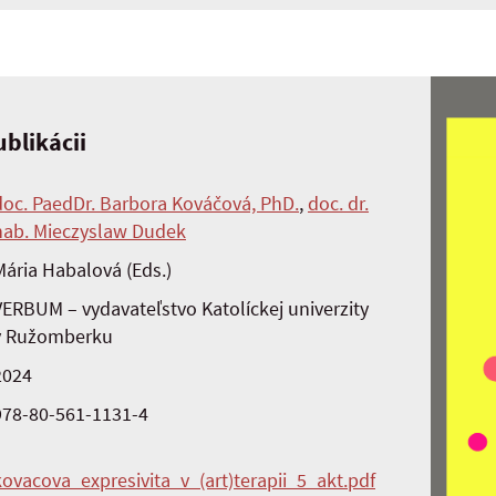
blikácii
doc. PaedDr. Barbora Kováčová, PhD.
,
doc. dr.
hab. Mieczyslaw Dudek
Mária Habalová (Eds.)
VERBUM – vydavateľstvo Katolíckej univerzity
v Ružomberku
2024
978-80-561-1131-4
kovacova_expresivita_v_(art)terapii_5_akt.pdf