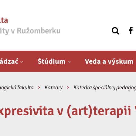
lta
zity v Ružomberku
ádzač
Štúdium
Veda a výskum
ogická fakulta
Katedry
Katedra špeciálnej pedagog
xpresivita v (art)terapii 