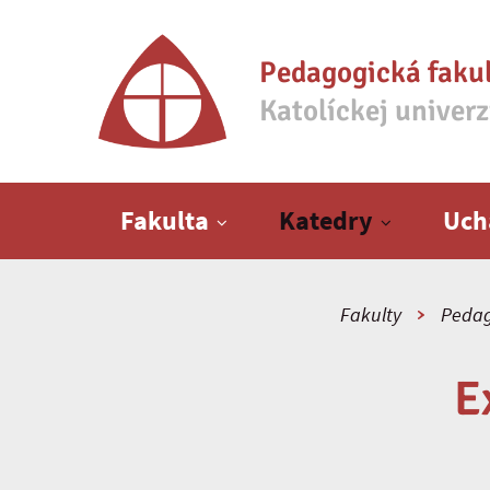
Pedagogická faku
Katolíckej univer
Hlavné menu
Fakulta
Katedry
Uch
Fakulty
Pedag
E