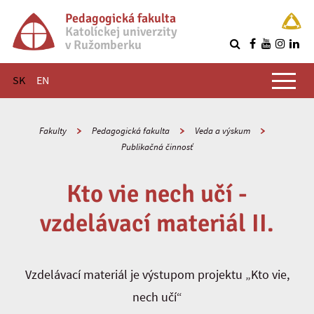
Pedagogická fakulta
Katolíckej univerzity
v Ružomberku
R
Hlavné menu
SK
EN
Fakulty
Pedagogická fakulta
Veda a výskum
Publikačná činnosť
Kto vie nech učí -
vzdelávací materiál II.
Vzdelávací materiál je výstupom projektu „Kto vie,
nech učí“