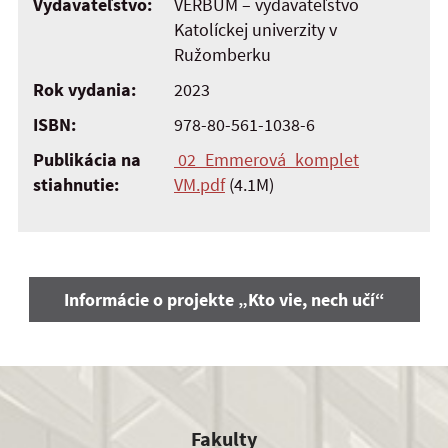
Vydavateľstvo:
VERBUM – vydavateľstvo
Katolíckej univerzity v
Ružomberku
Rok vydania:
2023
ISBN:
978-80-561-1038-6
Publikácia na
02_Emmerová_komplet
stiahnutie:
VM.pdf
(4.1M)
Informácie o projekte „Kto vie, nech učí“
Fakulty