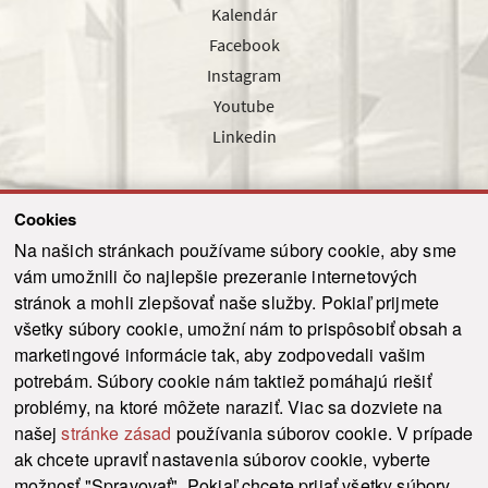
Kalendár
Facebook
Instagram
Youtube
Linkedin
Cookies
Sledujte nás cez náš pravidelný newsletter
Na našich stránkach používame súbory cookie, aby sme
vám umožnili čo najlepšie prezeranie internetových
stránok a mohli zlepšovať naše služby. Pokiaľ prijmete
všetky súbory cookie, umožní nám to prispôsobiť obsah a
marketingové informácie tak, aby zodpovedali vašim
Odoslať
potrebám. Súbory cookie nám taktiež pomáhajú riešiť
problémy, na ktoré môžete naraziť. Viac sa dozviete na
našej
stránke zásad
používania súborov cookie. V prípade
© 2021-2026 ku.sk. Všetky práva vyhradené.
|
Ochrana osobných údajov
|
ak chcete upraviť nastavenia súborov cookie, vyberte
Vyhlásenie o prístupnosti
|
Admin
možnosť "Spravovať". Pokiaľ chcete prijať všetky súbory