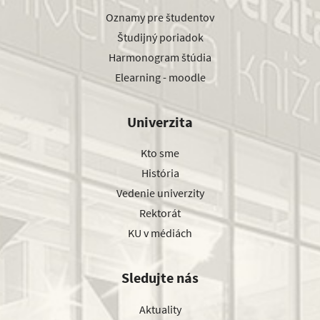
Oznamy pre študentov
Študijný poriadok
Harmonogram štúdia
Elearning - moodle
Univerzita
Kto sme
História
Vedenie univerzity
Rektorát
KU v médiách
Sledujte nás
Aktuality