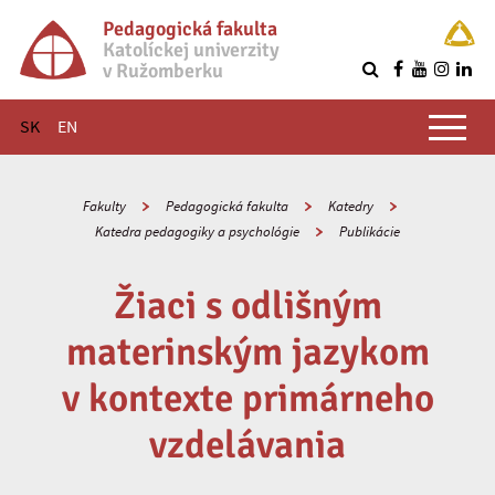
Pedagogická fakulta
Katolíckej univerzity
v Ružomberku
R
Hlavné menu
SK
EN
Fakulty
Pedagogická fakulta
Katedry
Katedra pedagogiky a psychológie
Publikácie
Žiaci s odlišným
materinským jazykom
v kontexte primárneho
vzdelávania