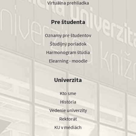
Virtuálna prehliadka
Pre študenta
Oznamy pre študentov
Študijný poriadok
Harmonogram štúdia
Elearning - moodle
Univerzita
Kto sme
História
Vedenie univerzity
Rektorát
KU v médiách