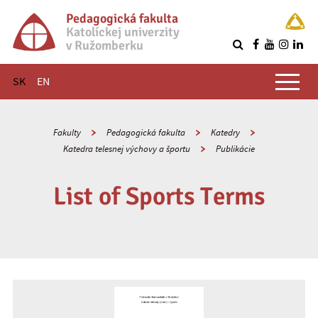
Pedagogická fakulta
Katolíckej univerzity
v Ružomberku
R
Hlavné menu
SK
EN
Fakulty
Pedagogická fakulta
Katedry
Katedra telesnej výchovy a športu
Publikácie
List of Sports Terms