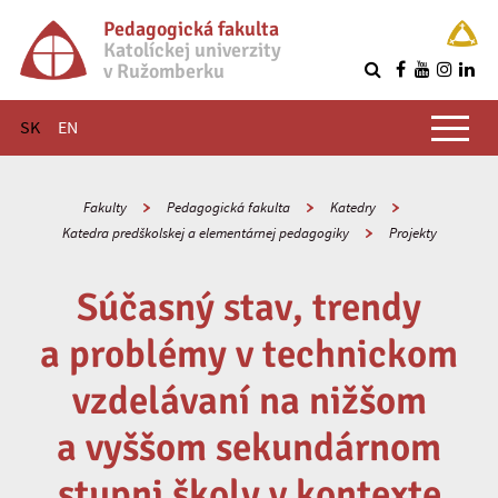
Pedagogická fakulta
Katolíckej univerzity
v Ružomberku
R
Hlavné menu
SK
EN
Fakulty
Pedagogická fakulta
Katedry
Katedra predškolskej a elementárnej pedagogiky
Projekty
Súčasný stav, trendy
a problémy v technickom
vzdelávaní na nižšom
a vyššom sekundárnom
stupni školy v kontexte