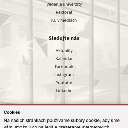
Vedenie univerzity
Rektorát
KU v médiách
Sledujte nás
Aktuality
Kalendár
Facebook
Instagram
Youtube
Linkedin
Cookies
Sledujte nás cez náš pravidelný newsletter
Na našich stránkach používame súbory cookie, aby sme
vám umožnili čo najlepšie prezeranie internetových