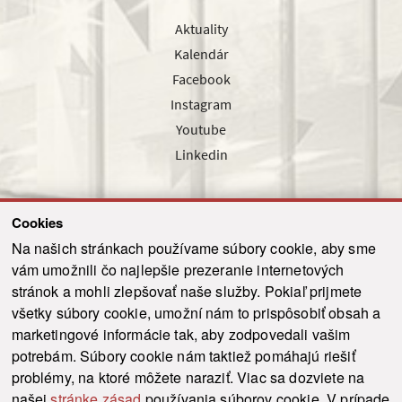
Aktuality
Kalendár
Facebook
Instagram
Youtube
Linkedin
Cookies
Sledujte nás cez náš pravidelný newsletter
Na našich stránkach používame súbory cookie, aby sme
vám umožnili čo najlepšie prezeranie internetových
stránok a mohli zlepšovať naše služby. Pokiaľ prijmete
všetky súbory cookie, umožní nám to prispôsobiť obsah a
marketingové informácie tak, aby zodpovedali vašim
Odoslať
potrebám. Súbory cookie nám taktiež pomáhajú riešiť
problémy, na ktoré môžete naraziť. Viac sa dozviete na
našej
stránke zásad
používania súborov cookie. V prípade