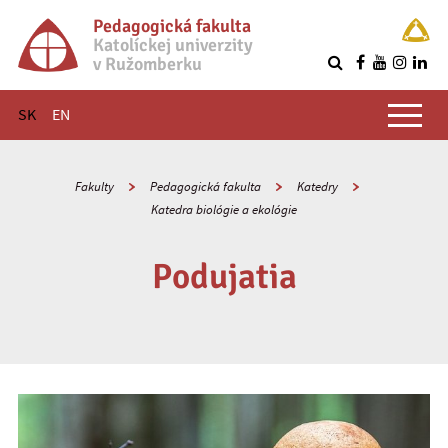
Pedagogická fakulta
Katolíckej univerzity
v Ružomberku
R
Hlavné menu
SK
EN
Fakulty
Pedagogická fakulta
Katedry
Katedra biológie a ekológie
Podujatia