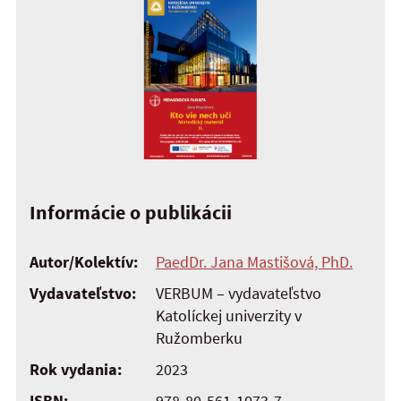
Informácie o publikácii
Autor/Kolektív:
PaedDr. Jana Mastišová, PhD.
Vydavateľstvo:
VERBUM – vydavateľstvo
Katolíckej univerzity v
Ružomberku
Rok vydania:
2023
ISBN:
978-80-561-1073-7