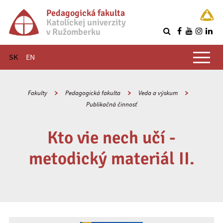
Pedagogická fakulta
Katolíckej univerzity
v Ružomberku
R
Hlavné menu
SK
EN
Fakulty
Pedagogická fakulta
Veda a výskum
Publikačná činnosť
Kto vie nech učí -
metodický materiál II.