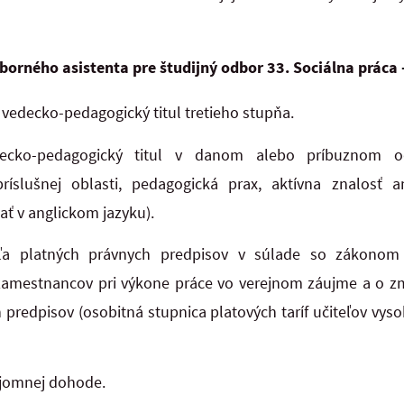
borného asistenta pre študijný odbor 33. Sociálna práca
vedecko-pedagogický titul tretieho stupňa.
ecko-pedagogický titul v danom alebo príbuznom o
ríslušnej oblasti, pedagogická prax, aktívna znalosť a
ť v anglickom jazyku).
ľa platných právnych predpisov v súlade so zákonom
amestnancov pri výkone práce vo verejnom záujme a o z
 predpisov (osobitná stupnica platových taríf učiteľov vyso
mnej dohode.