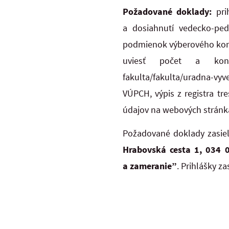
Požadované doklady:
pri
a dosiahnutí vedecko-ped
podmienok výberového kona
uviesť počet a konkrét
fakulta/fakulta/uradna-vyv
VÚPCH, výpis z registra tr
údajov na webových stránk
Požadované doklady zasie
Hrabovská cesta 1, 034
a zameranie”
. Prihlášky 