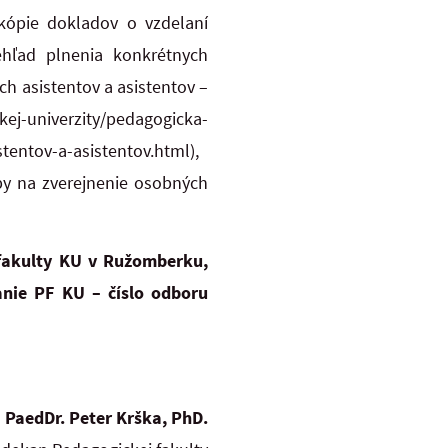
 kópie dokladov o vzdelaní
ehľad plnenia konkrétnych
 asistentov a asistentov –
univerzity/pedagogicka-
entov-a-asistentov.html),
oby na zverejnenie osobných
fakulty KU v Ružomberku,
anie PF KU – číslo odboru
PaedDr. Peter Krška, PhD.