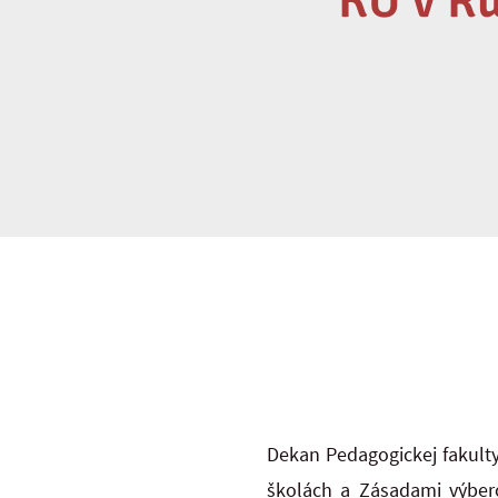
KU v R
Dekan Pedagogickej fakulty
školách a Zásadami výbero