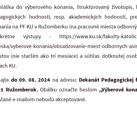
hláška do výberového konania, štruktúrovaný životopis,
agogických hodností, resp. akademických hodností, pr
nia na PF KU v Ružomberku (na pracovné miesta odborných
ne výstupy - https://www.ku.sk/fakulty-katolickej-
eska/vyberove-konania/obsadzovanie-miest-odbornych-asist
estov (nie starším ako tri mesiace) a súhlas dotknutej os
ach KU.
lajte
do 09. 08. 2024
na adresu:
Dekanát Pedagogickej 
 01 Ružomberok.
Obálku označte heslom
,,Výberové kon
zaslané e-mailom nebudú akceptované.