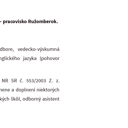
 – pracovisko Ružomberok.
dbore, vedecko-výskumná
nglického jazyka (pohovor
 NR SR č. 553/2003 Z. z.
mene a doplnení niektorých
kých škôl, odborný asistent