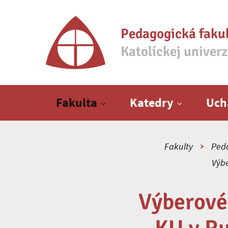
Pedagogická faku
Katolíckej univer
Hlavné menu
Fakulta
Katedry
Uch
Fakulty
Peda
Výbe
Výberové