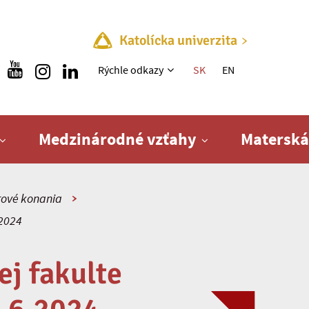
Katolícka univerzita
Rýchle menu
Rýchle odkazy
SK
EN
Medzinárodné vzťahy
Materská
ové konania
 2024
j fakulte