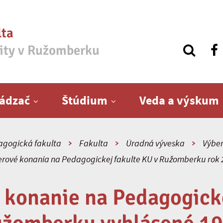
lta
zity v Ružomberku
ádzač
Štúdium
Veda a výskum
gogická fakulta
Fakulta
Úradná výveska
Výber
rové konania na Pedagogickej fakulte KU v Ružomberku rok
 konanie na Pedagogicke