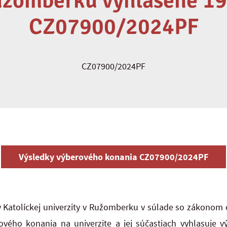
užomberku vyhlásené 19
CZ07900/2024PF
CZ07900/2024PF
Výsledky výberového konania CZ07900/2024PF
 Katolíckej univerzity v Ružomberku v súlade so zákonom č
vého konania na univerzite a jej súčastiach vyhlasuje 