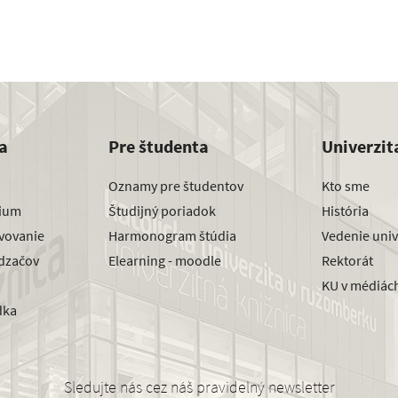
a
Pre študenta
Univerzit
Oznamy pre študentov
Kto sme
dium
Študijný poriadok
História
avovanie
Harmonogram štúdia
Vedenie univ
dzačov
Elearning - moodle
Rektorát
KU v médiác
dka
Sledujte nás cez náš pravidelný newsletter