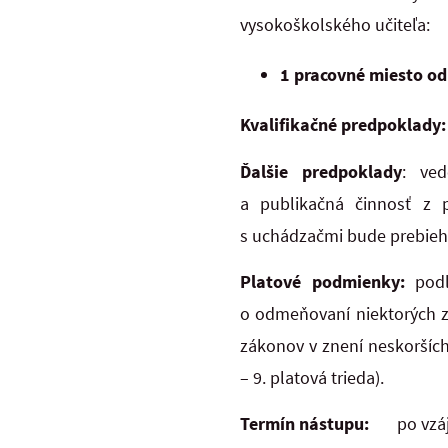
vysokoškolského učiteľa:
1 pracovné miesto od
Kvalifikačné predpoklady:
Ďalšie predpoklady
: ved
a publikačná činnosť z p
s uchádzačmi bude prebieha
Platové podmienky:
pod
o odmeňovaní niektorých z
zákonov v znení neskorších
– 9. platová trieda).
Termín nástupu:
po vzájo