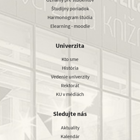
Študijný poriadok
Harmonogram štúdia
Elearning - moodle
Univerzita
Kto sme
História
Vedenie univerzity
Rektorát
KU v médiách
Sledujte nás
Aktuality
Kalendár