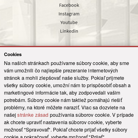
Facebook
Instagram
Youtube
Linkedin
Cookies
Sledujte nás cez náš pravidelný newsletter
Na našich stránkach používame súbory cookie, aby sme
vám umožnili čo najlepšie prezeranie internetových
stránok a mohli zlepšovať naše služby. Pokiaľ prijmete
všetky súbory cookie, umožní nám to prispôsobiť obsah a
marketingové informácie tak, aby zodpovedali vašim
Odoslať
potrebám. Súbory cookie nám taktiež pomáhajú riešiť
problémy, na ktoré môžete naraziť. Viac sa dozviete na
našej
stránke zásad
používania súborov cookie. V prípade
© 2021-2026 ku.sk. Všetky práva vyhradené.
|
Ochrana osobných údajov
|
ak chcete upraviť nastavenia súborov cookie, vyberte
Vyhlásenie o prístupnosti
|
Admin
možnosť "Spravovať". Pokiaľ chcete prijať všetky súbory
This site is protected by reCAPTCHA and the Google
Privacy Policy
and
Terms of
cookie a pokračovať, vyberte možnosť "Prijať".
Service
apply.