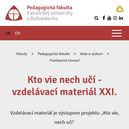
Pedagogická fakulta
Katolíckej univerzity
v Ružomberku
R
Hlavné menu
SK
EN
Fakulty
Pedagogická fakulta
Veda a výskum
Publikačná činnosť
Kto vie nech učí -
vzdelávací materiál XXI.
Vzdelávací materiál je výstupom projektu „Kto vie,
nech učí“