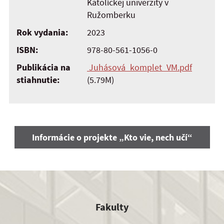
Katolíckej univerzity v
Ružomberku
Rok vydania:
2023
ISBN:
978-80-561-1056-0
Publikácia na
Juhásová_komplet_VM.pdf
stiahnutie:
(5.79M)
Informácie o projekte „Kto vie, nech učí“
Fakulty